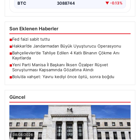
BTC
3088744
▼ -0.13%
Son Eklenen Haberler
Fed faizi sabit tuttu
■
Hakkari’de Jandarmadan Büyük Uyuşturucu Operasyonu
■
Bahçelievler’de Tahliye Edilen 4 Katlı Binanın Çökme Anı
■
Kayıtlarda
Yeni Parti Manisa İl Başkanı İlksen Özalper Rüşvet
■
Soruşturması Kapsamında Gözaltına Alındı
Bolu’da vahşet: Yavru kediyi önce öptü, sonra boğdu
■
Güncel
08/08/2026