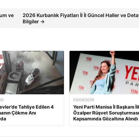
rum ve
2026 Kurbanlık Fiyatları İl İl Güncel Haller ve Deta
Bilgiler →
26
05/08/2026
evler’de Tahliye Edilen 4
Yeni Parti Manisa İl Başkanı İ
inanın Çökme Anı
Özalper Rüşvet Soruşturmas
rda
Kapsamında Gözaltına Alındı