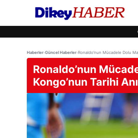
Haberler
›
Güncel Haberler
›
Ronaldo’nun Mücadele Dolu Maç
Ronaldo’nun Mücade
Kongo’nun Tarihi Anı