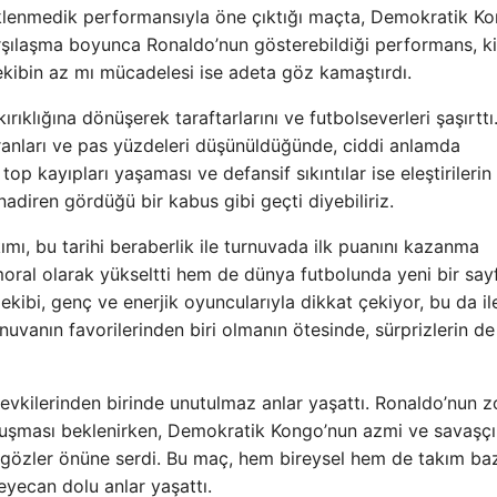
eklenmedik performansıyla öne çıktığı maçta, Demokratik K
Karşılaşma boyunca Ronaldo’nun gösterebildiği performans, k
ı ekibin az mı mücadelesi ise adeta göz kamaştırdı.
ırıklığına dönüşerek taraftarlarını ve futbolseverleri şaşırtt
anları ve pas yüzdeleri düşünüldüğünde, ciddi anlamda
top kayıpları yaşaması ve defansif sıkıntılar ise eleştirileri
adiren gördüğü bir kabus gibi geçti diyebiliriz.
ı, bu tarihi beraberlik ile turnuvada ilk puanını kazanma
 moral olarak yükseltti hem de dünya futbolunda yeni bir sayf
bi, genç ve enerjik oyuncularıyla dikkat çekiyor, bu da il
rnuvanın favorilerinden biri olmanın ötesinde, sürprizlerin de
evkilerinden birinde unutulmaz anlar yaşattı. Ronaldo’nun z
vuşması beklenirken, Demokratik Kongo’nun azmi ve savaşçı
yi gözler önüne serdi. Bu maç, hem bireysel hem de takım ba
eyecan dolu anlar yaşattı.