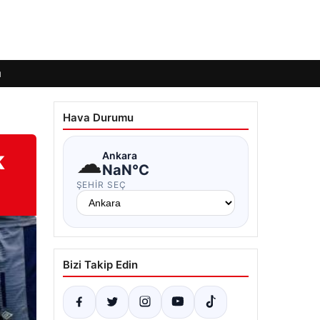
ı
Hava Durumu
k
☁
Ankara
NaN°C
ŞEHIR SEÇ
Bizi Takip Edin