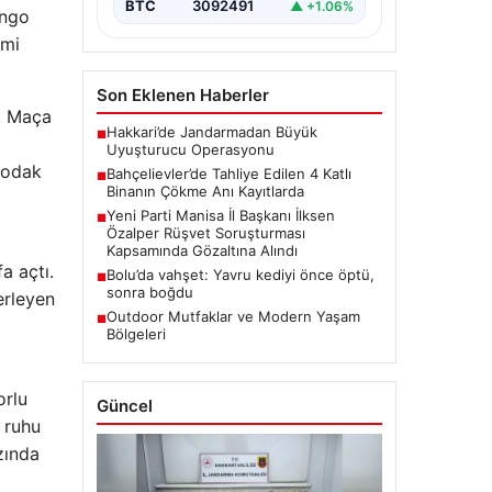
BTC
3092491
▲ +1.06%
ongo
imi
Son Eklenen Haberler
ı. Maça
Hakkari’de Jandarmadan Büyük
■
Uyuşturucu Operasyonu
n odak
Bahçelievler’de Tahliye Edilen 4 Katlı
■
Binanın Çökme Anı Kayıtlarda
Yeni Parti Manisa İl Başkanı İlksen
■
Özalper Rüşvet Soruşturması
Kapsamında Gözaltına Alındı
a açtı.
Bolu’da vahşet: Yavru kediyi önce öptü,
■
sonra boğdu
erleyen
Outdoor Mutfaklar ve Modern Yaşam
■
Bölgeleri
orlu
Güncel
 ruhu
zında