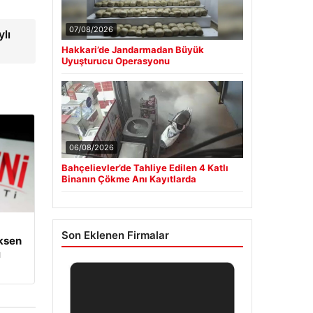
07/08/2026
ylı
Hakkari’de Jandarmadan Büyük
Uyuşturucu Operasyonu
06/08/2026
Bahçelievler’de Tahliye Edilen 4 Katlı
Binanın Çökme Anı Kayıtlarda
Son Eklenen Firmalar
lksen
ı