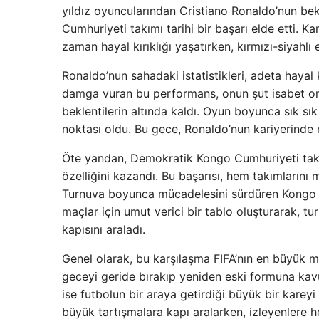
yıldız oyuncularından Cristiano Ronaldo’nun b
Cumhuriyeti takımı tarihi bir başarı elde etti. 
zaman hayal kırıklığı yaşatırken, kırmızı-siyahl
Ronaldo’nun sahadaki istatistikleri, adeta hayal k
damga vuran bu performans, onun şut isabet or
beklentilerin altında kaldı. Oyun boyunca sık sık 
noktası oldu. Bu gece, Ronaldo’nun kariyerinde n
Öte yandan, Demokratik Kongo Cumhuriyeti takım
özelliğini kazandı. Bu başarısı, hem takımlarını
Turnuva boyunca mücadelesini sürdüren Kongo eki
maçlar için umut verici bir tablo oluşturarak, tu
kapısını araladı.
Genel olarak, bu karşılaşma FIFA’nın en büyük m
geceyi geride bırakıp yeniden eski formuna ka
ise futbolun bir araya getirdiği büyük bir kare
büyük tartışmalara kapı aralarken, izleyenlere h