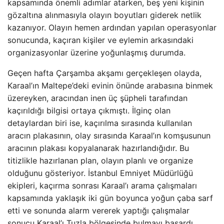
kapsamında önemli adımlar atarken, beş yeni kişinin
gözaltına alınmasıyla olayın boyutları giderek netlik
kazanıyor. Olayın hemen ardından yapılan operasyonlar
sonucunda, kaçıran kişiler ve eylemin arkasındaki
organizasyonlar üzerine yoğunlaşmış durumda.
Geçen hafta Çarşamba akşamı gerçekleşen olayda,
Karaal’ın Maltepe’deki evinin önünde arabasına binmek
üzereyken, aracından inen üç şüpheli tarafından
kaçırıldığı bilgisi ortaya çıkmıştı. İlginç olan
detaylardan biri ise, kaçırılma sırasında kullanılan
aracın plakasının, olay sırasında Karaal’ın komşusunun
aracının plakası kopyalanarak hazırlandığıdır. Bu
titizlikle hazırlanan plan, olayın planlı ve organize
olduğunu gösteriyor. İstanbul Emniyet Müdürlüğü
ekipleri, kaçırma sonrası Karaal’ı arama çalışmaları
kapsamında yaklaşık iki gün boyunca yoğun çaba sarf
etti ve sonunda alarm vererek yaptığı çalışmalar
sonucu Karaal’ı Tuzla bölgesinde bulmayı başardı.