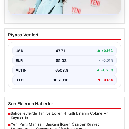
05.08.2026
Yeni Parti Manisa İl Başkanı İlksen
Piyasa Verileri
Özalper Rüşvet Soruşturması
Kapsamında Gözaltına Alındı
USD
47.71
▲ +0.16%
Manisa’da yürütülen önemli bir rüşvet soruşturmasında
dikkat çeken bir gelişme yaşandı. Yeni Parti Manisa…
EUR
55.02
• -0.01%
ALTIN
6508.8
▲ +0.25%
BTC
3061010
▼ -0.18%
Son Eklenen Haberler
Bahçelievler’de Tahliye Edilen 4 Katlı Binanın Çökme Anı
■
Kayıtlarda
Yeni Parti Manisa İl Başkanı İlksen Özalper Rüşvet
■
Soruşturması Kapsamında Gözaltına Alındı