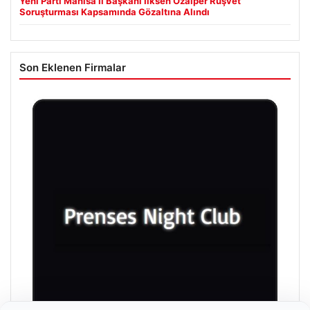
Yeni Parti Manisa İl Başkanı İlksen Özalper Rüşvet
Soruşturması Kapsamında Gözaltına Alındı
Son Eklenen Firmalar