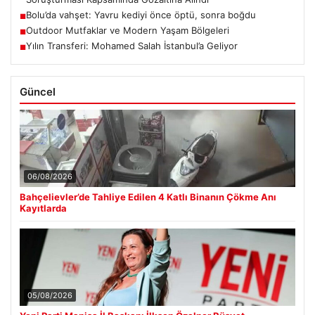
Bolu’da vahşet: Yavru kediyi önce öptü, sonra boğdu
■
Outdoor Mutfaklar ve Modern Yaşam Bölgeleri
■
Yılın Transferi: Mohamed Salah İstanbul’a Geliyor
■
Güncel
06/08/2026
Bahçelievler’de Tahliye Edilen 4 Katlı Binanın Çökme Anı
Kayıtlarda
05/08/2026