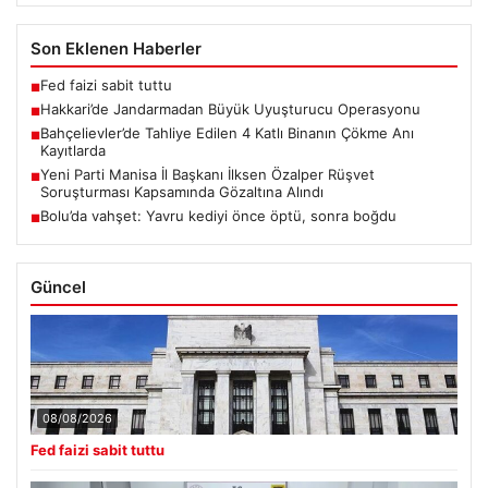
Son Eklenen Haberler
Fed faizi sabit tuttu
■
Hakkari’de Jandarmadan Büyük Uyuşturucu Operasyonu
■
Bahçelievler’de Tahliye Edilen 4 Katlı Binanın Çökme Anı
■
Kayıtlarda
Yeni Parti Manisa İl Başkanı İlksen Özalper Rüşvet
■
Soruşturması Kapsamında Gözaltına Alındı
Bolu’da vahşet: Yavru kediyi önce öptü, sonra boğdu
■
Güncel
08/08/2026
Fed faizi sabit tuttu