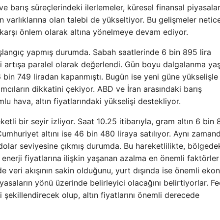
ve barış süreçlerindeki ilerlemeler, küresel finansal piyasala
an varlıklarına olan talebi de yükseltiyor. Bu gelişmeler netic
 karşı önlem olarak altına yönelmeye devam ediyor.
başlangıç yapmış durumda. Sabah saatlerinde 6 bin 895 lira
ki artışa paralel olarak değerlendi. Gün boyu dalgalanma ya
 bin 749 liradan kapanmıştı. Bugün ise yeni güne yükselişle
ımcıların dikkatini çekiyor. ABD ve İran arasındaki barış
 hava, altın fiyatlarındaki yükselişi destekliyor.
etli bir seyir izliyor. Saat 10.25 itibarıyla, gram altın 6 bin
 Cumhuriyet altını ise 46 bin 480 liraya satılıyor. Aynı zaman
4 dolar seviyesine çıkmış durumda. Bu hareketlilikte, bölgede
enerji fiyatlarına ilişkin yaşanan azalma en önemli faktörler
çinde veri akışının sakin olduğunu, yurt dışında ise önemli ek
yasaların yönü üzerinde belirleyici olacağını belirtiyorlar. F
i şekillendirecek olup, altın fiyatlarını önemli derecede