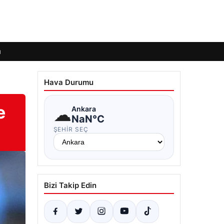
ı
Hava Durumu
e
☁
Ankara
NaN°C
ŞEHIR SEÇ
Bizi Takip Edin