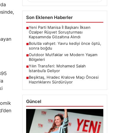
rda
esinde,
Son Eklenen Haberler
Yeni Parti Manisa İl Başkanı İlksen
■
Özalper Rüşvet Soruşturması
Kapsamında Gözaltına Alındı
şayan
Bolu’da vahşet: Yavru kediyi önce öptü,
■
sonra boğdu
Outdoor Mutfaklar ve Modern Yaşam
■
Bölgeleri
Yılın Transferi: Mohamed Salah
■
İstanbul’a Geliyor
 895
Beşiktaş, Hradec Kralove Maçı Öncesi
■
da
Hazırlıklarını Sürdürüyor
ki
Güncel
onomik
ed’den