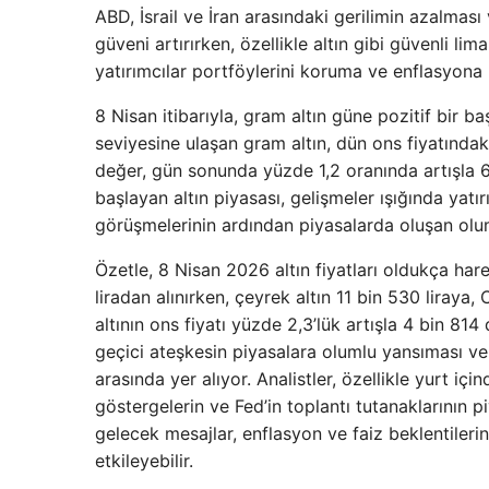
ABD, İsrail ve İran arasındaki gerilimin azalması 
güveni artırırken, özellikle altın gibi güvenli lim
yatırımcılar portföylerini koruma ve enflasyona
8 Nisan itibarıyla, gram altın güne pozitif bir 
seviyesine ulaşan gram altın, dün ons fiyatında
değer, gün sonunda yüzde 1,2 oranında artışla 6
başlayan altın piyasası, gelişmeler ışığında yatır
görüşmelerinin ardından piyasalarda oluşan olumlu
Özetle, 8 Nisan 2026 altın fiyatları oldukça harek
liradan alınırken, çeyrek altın 11 bin 530 liraya,
altının ons fiyatı yüzde 2,3’lük artışla 4 bin 81
geçici ateşkesin piyasalara olumlu yansıması ve 
arasında yer alıyor. Analistler, özellikle yurt i
göstergelerin ve Fed’in toplantı tutanaklarının pi
gelecek mesajlar, enflasyon ve faiz beklentilerin
etkileyebilir.