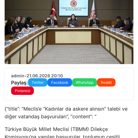
admin
•
21.06.2026 20:10
Paylaş:
Twitter
Facebook
WhatsApp
Reddit
Pinterest
{“title”: “Meclis’e “Kadınlar da askere alınsın” talebi ve
diğer vatandaş başvuruları”, “content”: “
Türkiye Büyük Millet Meclisi (TBMM) Dilekçe
Komisyonu’na yapılan başvurular, toplumun çeşitli