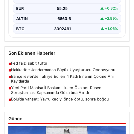
esrar ele geçirildi.…
EUR
55.25
▲ +0.32%
ALTIN
6660.6
▲ +2.59%
BTC
3092491
▲ +1.06%
Son Eklenen Haberler
Fed faizi sabit tuttu
■
Hakkari’de Jandarmadan Büyük Uyuşturucu Operasyonu
■
Bahçelievler’de Tahliye Edilen 4 Katlı Binanın Çökme Anı
■
Kayıtlarda
Yeni Parti Manisa İl Başkanı İlksen Özalper Rüşvet
■
Soruşturması Kapsamında Gözaltına Alındı
Bolu’da vahşet: Yavru kediyi önce öptü, sonra boğdu
■
Güncel