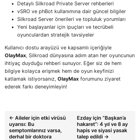
Detaylı Silkroad Private Server rehberleri
vSRO ve phBot kullanımına dair güncel bilgiler
Silkroad Server önerileri ve topluluk yorumları
Yeni başlayanlar için ipuçları ve tecrübeli
oyunculardan stratejik tavsiyeler
Kullanıcı dostu arayüzü ve kapsamlı içeriğiyle
OlayMax
, Silkroad dünyasına adım atan her oyuncunun
ihtiyaç duyduğu rehberi sunuyor. Eğer siz de hem
bilgiye kolayca erişmek hem de oyun keyfinizi
katlamak istiyorsanız,
OlayMax
forumunu ziyaret
ederek farkı deneyimleyin!
← Aileler için etki virüsü
Ezday için “Başkan’a
uyarısı: Bu
hakaret”: 4 yıl ve 8 ay
semptomlarınız varsa,
hapis ve siyasi yasak
derhal bir doktora
talep edildi →