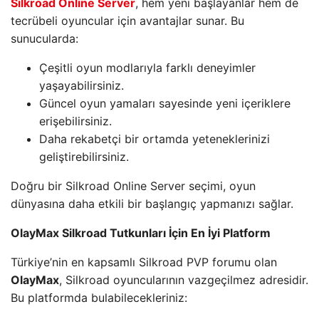
Silkroad Online Server
, hem yeni başlayanlar hem de
tecrübeli oyuncular için avantajlar sunar. Bu
sunucularda:
Çeşitli oyun modlarıyla farklı deneyimler
yaşayabilirsiniz.
Güncel oyun yamaları sayesinde yeni içeriklere
erişebilirsiniz.
Daha rekabetçi bir ortamda yeteneklerinizi
geliştirebilirsiniz.
Doğru bir Silkroad Online Server seçimi, oyun
dünyasına daha etkili bir başlangıç yapmanızı sağlar.
OlayMax Silkroad Tutkunları İçin En İyi Platform
Türkiye’nin en kapsamlı Silkroad PVP forumu olan
OlayMax
, Silkroad oyuncularının vazgeçilmez adresidir.
Bu platformda bulabilecekleriniz: