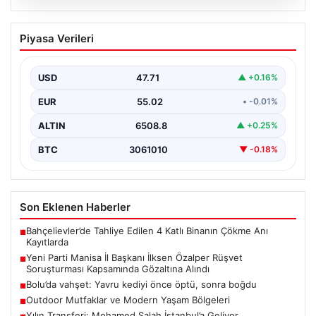
05.08.2026
Yeni Parti Manisa İl Başkanı İlksen
Piyasa Verileri
Özalper Rüşvet Soruşturması
Kapsamında Gözaltına Alındı
USD
47.71
▲ +0.16%
Manisa’da yürütülen önemli bir rüşvet soruşturmasında
dikkat çeken bir gelişme yaşandı. Yeni Parti Manisa…
EUR
55.02
• -0.01%
ALTIN
6508.8
▲ +0.25%
BTC
3061010
▼ -0.18%
Son Eklenen Haberler
Bahçelievler’de Tahliye Edilen 4 Katlı Binanın Çökme Anı
■
Kayıtlarda
Yeni Parti Manisa İl Başkanı İlksen Özalper Rüşvet
■
Soruşturması Kapsamında Gözaltına Alındı
Bolu’da vahşet: Yavru kediyi önce öptü, sonra boğdu
■
Outdoor Mutfaklar ve Modern Yaşam Bölgeleri
■
Yılın Transferi: Mohamed Salah İstanbul’a Geliyor