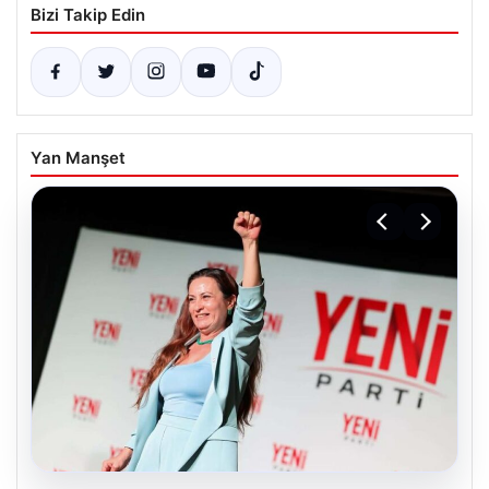
Bizi Takip Edin
Yan Manşet