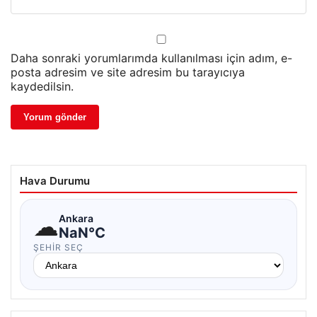
Daha sonraki yorumlarımda kullanılması için adım, e-
posta adresim ve site adresim bu tarayıcıya
kaydedilsin.
Hava Durumu
☁
Ankara
NaN°C
ŞEHIR SEÇ