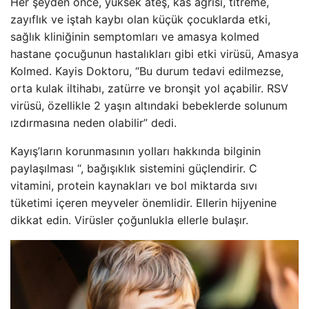
Her şeyden önce, yüksek ateş, kas ağrısı, titreme,
zayıflık ve iştah kaybı olan küçük çocuklarda etki,
sağlık kliniğinin semptomları ve amasya kolmed
hastane çocuğunun hastalıkları gibi etki virüsü, Amasya
Kolmed. Kayis Doktoru, “Bu durum tedavi edilmezse,
orta kulak iltihabı, zatürre ve bronşit yol açabilir. RSV
virüsü, özellikle 2 yaşın altındaki bebeklerde solunum
ızdırmasına neden olabilir” dedi.
Kayış’ların korunmasının yolları hakkında bilginin
paylaşılması “, bağışıklık sistemini güçlendirir. C
vitamini, protein kaynakları ve bol miktarda sıvı
tüketimi içeren meyveler önemlidir. Ellerin hijyenine
dikkat edin. Virüsler çoğunlukla ellerle bulaşır.