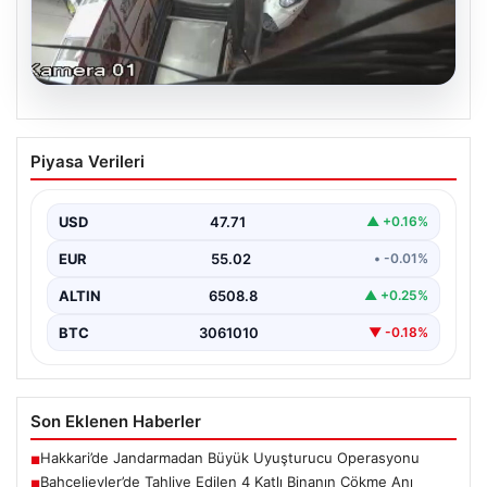
06.08.2026
Bahçelievler’de Tahliye Edilen 4 Katlı
Piyasa Verileri
Binanın Çökme Anı Kayıtlarda
İstanbul’un Bahçelievler ilçesinde, kolonlarından gelen
endişe verici sesler sonrası gece saatlerinde tahliye
USD
47.71
▲ +0.16%
edilen dört…
EUR
55.02
• -0.01%
ALTIN
6508.8
▲ +0.25%
BTC
3061010
▼ -0.18%
Son Eklenen Haberler
Hakkari’de Jandarmadan Büyük Uyuşturucu Operasyonu
■
Bahçelievler’de Tahliye Edilen 4 Katlı Binanın Çökme Anı
■