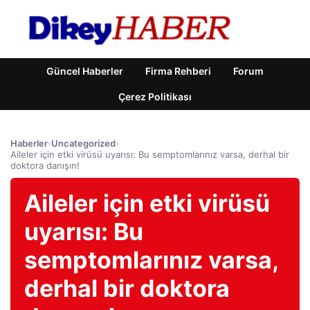
Güncel Haberler
Firma Rehberi
Forum
Çerez Politikası
Haberler
›
Uncategorized
›
Aileler için etki virüsü uyarısı: Bu semptomlarınız varsa, derhal bir
doktora danışın!
Aileler için etki virüsü
uyarısı: Bu
semptomlarınız varsa,
derhal bir doktora