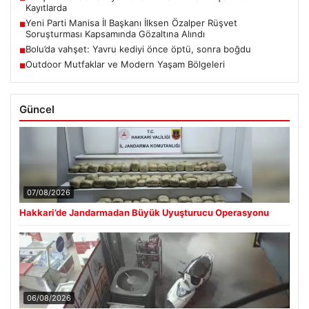
Kayıtlarda
Yeni Parti Manisa İl Başkanı İlksen Özalper Rüşvet
■
Soruşturması Kapsamında Gözaltına Alındı
Bolu’da vahşet: Yavru kediyi önce öptü, sonra boğdu
■
Outdoor Mutfaklar ve Modern Yaşam Bölgeleri
■
Güncel
07/08/2026
Hakkari’de Jandarmadan Büyük Uyuşturucu Operasyonu
06/08/2026