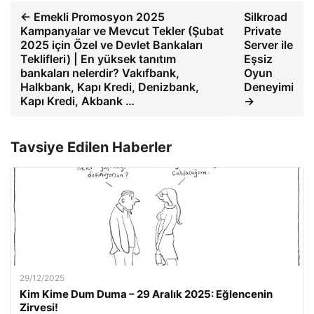
← Emekli Promosyon 2025
Silkroad
Kampanyalar ve Mevcut Tekler (Şubat
Private
2025 için Özel ve Devlet Bankaları
Server ile
Teklifleri) | En yüksek tanıtım
Eşsiz
bankaları nelerdir? Vakıfbank,
Oyun
Halkbank, Kapı Kredi, Denizbank,
Deneyimi
Kapı Kredi, Akbank …
→
Tavsiye Edilen Haberler
29/12/2025
Kim Kime Dum Duma – 29 Aralık 2025: Eğlencenin
Zirvesi!