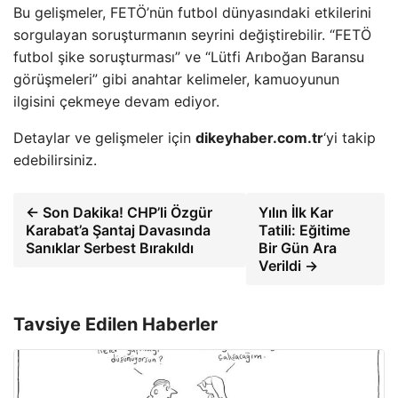
Bu gelişmeler, FETÖ’nün futbol dünyasındaki etkilerini
sorgulayan soruşturmanın seyrini değiştirebilir. “FETÖ
futbol şike soruşturması” ve “Lütfi Arıboğan Baransu
görüşmeleri” gibi anahtar kelimeler, kamuoyunun
ilgisini çekmeye devam ediyor.
Detaylar ve gelişmeler için
dikeyhaber.com.tr
‘yi takip
edebilirsiniz.
← Son Dakika! CHP’li Özgür
Yılın İlk Kar
Karabat’a Şantaj Davasında
Tatili: Eğitime
Sanıklar Serbest Bırakıldı
Bir Gün Ara
Verildi →
Tavsiye Edilen Haberler