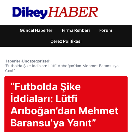
Güncel Haberler
Firma Rehberi
Forum
Çerez Politikası
Haberler
›
Uncategorized
›
“Futbolda Şike İddiaları: Lütfi Arıboğan’dan Mehmet Baransu’ya
Yanıt”
“Futbolda Şike
İddiaları: Lütfi
Arıboğan’dan Mehmet
Baransu’ya Yanıt”