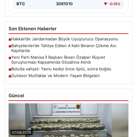
BTC
3061010
▼ -0.18%
Son Eklenen Haberler
Hakkari’de Jandarmadan Büyük Uyuşturucu Operasyonu
■
Bahçelievler’de Tahliye Edilen 4 Katlı Binanın Çökme Anı
■
Kayıtlarda
Yeni Parti Manisa İl Başkanı İlksen Özalper Rüşvet
■
Soruşturması Kapsamında Gözaltına Alındı
Bolu’da vahşet: Yavru kediyi önce öptü, sonra boğdu
■
Outdoor Mutfaklar ve Modern Yaşam Bölgeleri
■
Güncel
07/08/2026