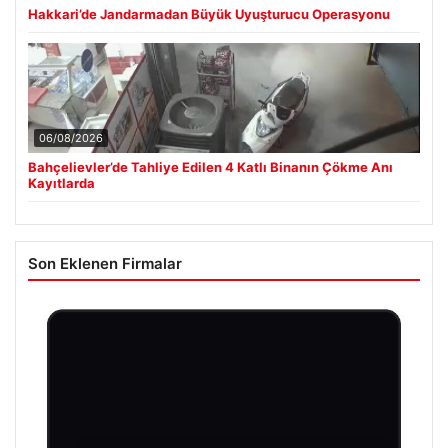
Hakkari’de Jandarmadan Büyük Uyuşturucu Operasyonu
06/08/2026
Bahçelievler’de Tahliye Edilen 4 Katlı Binanın Çökme Anı
Kayıtlarda
Son Eklenen Firmalar