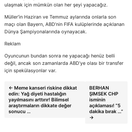
ulaşmak için mümkün olan her şeyi yapacağız.
Müller’in Haziran ve Temmuz aylarında onlarla son
maçı olan Bayern, ABD’nin FIFA kulüplerinde açıklanan
Dünya Şampiyonalarında oynayacak.
Reklam
Oyuncunun bundan sonra ne yapacağı henüz belli
değil, ancak son zamanlarda ABD’ye olası bir transfer
için spekülasyonlar var.
← Meme kanseri riskine dikkat
BERHAN
edin: Yağ diyeti hastalığın
ŞIMSEK CHP
yayılmasını arttırır! Bilimsel
isminin
araştırmaların dikkate değer
açıklaması! “5
sonucu …
dakika bırak …”
→