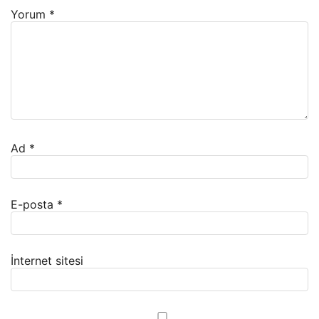
Yorum
*
Ad
*
E-posta
*
İnternet sitesi