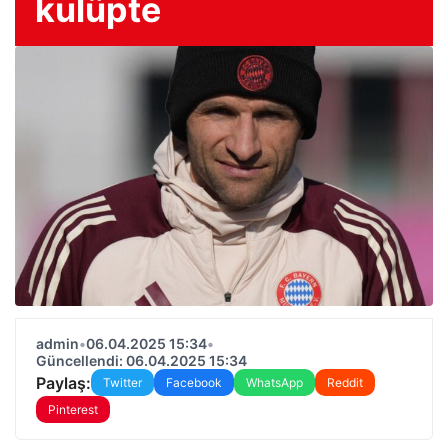
kulüpte
admin
•
06.04.2025 15:34
•
Güncellendi: 06.04.2025 15:34
Paylaş:
Twitter
Facebook
WhatsApp
Reddit
Pinterest