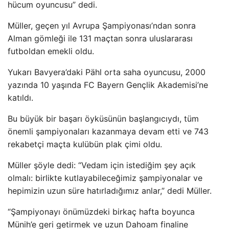
hücum oyuncusu” dedi.
Müller, geçen yıl Avrupa Şampiyonası’ndan sonra
Alman gömleği ile 131 maçtan sonra uluslararası
futboldan emekli oldu.
Yukarı Bavyera’daki Pähl orta saha oyuncusu, 2000
yazında 10 yaşında FC Bayern Gençlik Akademisi’ne
katıldı.
Bu büyük bir başarı öyküsünün başlangıcıydı, tüm
önemli şampiyonaları kazanmaya devam etti ve 743
rekabetçi maçta kulübün plak çimi oldu.
Müller şöyle dedi: “Vedam için istediğim şey açık
olmalı: birlikte kutlayabileceğimiz şampiyonalar ve
hepimizin uzun süre hatırladığımız anlar,” dedi Müller.
“Şampiyonayı önümüzdeki birkaç hafta boyunca
Münih’e geri getirmek ve uzun Dahoam finaline