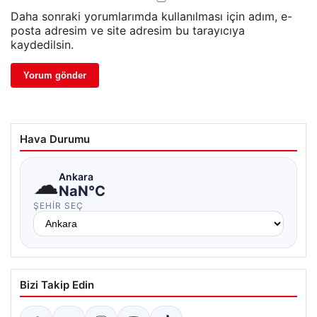
Daha sonraki yorumlarımda kullanılması için adım, e-
posta adresim ve site adresim bu tarayıcıya
kaydedilsin.
Hava Durumu
☁
Ankara
NaN°C
ŞEHIR SEÇ
Bizi Takip Edin