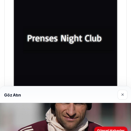
×
Göz Atın
Prenses Night Club
29/04/2026
Güncel Haberler