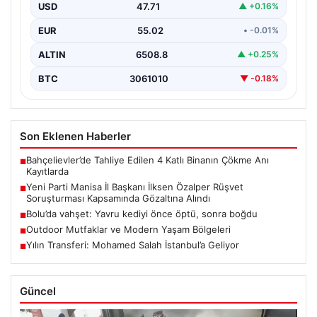
USD
47.71
▲ +0.16%
Manisa’da yürütülen önemli bir rüşvet soruşturmasında
dikkat çeken bir gelişme yaşandı. Yeni Parti Manisa…
EUR
55.02
• -0.01%
ALTIN
6508.8
▲ +0.25%
BTC
3061010
▼ -0.18%
Son Eklenen Haberler
Bahçelievler’de Tahliye Edilen 4 Katlı Binanın Çökme Anı
■
Kayıtlarda
Yeni Parti Manisa İl Başkanı İlksen Özalper Rüşvet
■
Soruşturması Kapsamında Gözaltına Alındı
Bolu’da vahşet: Yavru kediyi önce öptü, sonra boğdu
■
Outdoor Mutfaklar ve Modern Yaşam Bölgeleri
■
Yılın Transferi: Mohamed Salah İstanbul’a Geliyor
■
Güncel