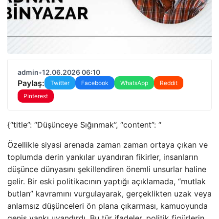
admin
•
12.06.2026 06:10
Paylaş:
Twitter
Facebook
WhatsApp
Reddit
Pinterest
{“title”: “Düşünceye Sığınmak”, “content”: “
Özellikle siyasi arenada zaman zaman ortaya çıkan ve
toplumda derin yankılar uyandıran fikirler, insanların
düşünce dünyasını şekillendiren önemli unsurlar haline
gelir. Bir eski politikacının yaptığı açıklamada, “mutlak
butlan” kavramını vurgulayarak, gerçeklikten uzak veya
anlamsız düşünceleri ön plana çıkarması, kamuoyunda
geniş yankı uyandırdı. Bu tür ifadeler, politik figürlerin