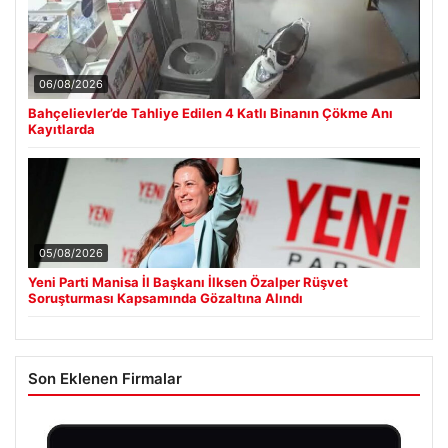
06/08/2026
Bahçelievler’de Tahliye Edilen 4 Katlı Binanın Çökme Anı
Kayıtlarda
05/08/2026
Yeni Parti Manisa İl Başkanı İlksen Özalper Rüşvet
Soruşturması Kapsamında Gözaltına Alındı
Son Eklenen Firmalar