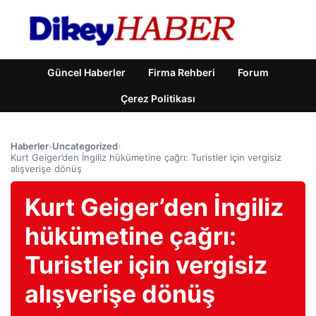
Güncel Haberler
Firma Rehberi
Forum
Çerez Politikası
Haberler
›
Uncategorized
›
Kurt Geiger’den İngiliz hükümetine çağrı: Turistler için vergisiz
alışverişe dönüş
Kurt Geiger’den İngiliz
hükümetine çağrı:
Turistler için vergisiz
alışverişe dönüş