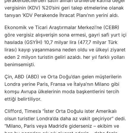
perakendecilerden satın alınan ürünlerde katma değer
vergisinin (KDV) %20’sini geri talep etmelerine olanak
tanıyan ‘KDV Perakende İhracat Planı’nın yerini aldı.
Ekonomik ve Ticari Araştırmalar Merkezi’ne (CEBR)
göre vergisiz alışverişin sona ermesi, gayri safi yurt içi
hasılada (GSYİH) 10,7 milyar lira (477,7 milyar Türk
lirası) kayıp yaşanmasına neden oldu ve ülkeyi ziyaret
eden 2 milyon turistin geliri azaldı. her yıl farklı yolları
benimsemişti.
Çin, ABD (ABD) ve Orta Doğu’dan gelen müşterilerin
Londra yerine Paris, Fransa ve İtalya’nın Milano gibi
komşu Avrupa ülkelerinin moda başkentlerini tercih
ettiği belirtiliyor.
Clifford, Times’a “İster Orta Doğulu ister Amerikalı
olsun turistler Londra’da daha az vakit geçiriyor” dedi.
“Milano, Paris veya Madrid’e giderseniz – ekibim ve