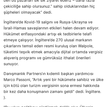
ben bu pazarları sık sık ziyaret ederiz – daha fazla
çekiciliğe sahip olursunuz.” sahip olduklarından hiç
şüpheleri olmayacak” dedi.
İngiltere’de Kovid-19 salgını ve Rusya-Ukrayna ve
İsrail-Hamas savaşlarının etkileri halen devam ediyor.
Hükümet enflasyondaki artışı ek tedbirlerle telafi
etmeye çalışıyor. İngiltere’de 270 ulusal markanın
çıkarlarını temsil eden resmi kuruluş olan Walpole,
tüketimi teşvik etmek amacıyla dijital ortamda vergisiz
alışveriş programı ve gümrüksüz ithalat önerileri
sunuyor.
Danışmanlık Partners’ın kıdemli başkan yardımcısı
Marco Passoni, “Artık yeni bir hükümete sahibiz ve ülke
için kötü olan turizm vergisinin sona ermesi hakkında
bir kez daha konuşmanın zamanı geldi” dedi. İngiltere.
).