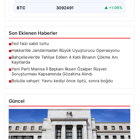
BTC
3092491
▲ +1.06%
Son Eklenen Haberler
Fed faizi sabit tuttu
■
Hakkari’de Jandarmadan Büyük Uyuşturucu Operasyonu
■
Bahçelievler’de Tahliye Edilen 4 Katlı Binanın Çökme Anı
■
Kayıtlarda
Yeni Parti Manisa İl Başkanı İlksen Özalper Rüşvet
■
Soruşturması Kapsamında Gözaltına Alındı
Bolu’da vahşet: Yavru kediyi önce öptü, sonra boğdu
■
Güncel
08/08/2026