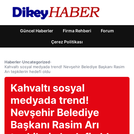
Güncel Haberler
Firma Rehberi
Forum
Çerez Politikası
Haberler
›
Uncategorized
›
Kahvaltı sosyal medyada trend! Nevşehir Belediye Başkanı Rasim
Arı tepkilerin hedefi oldu
Kahvaltı sosyal
medyada trend!
Nevşehir Belediye
Başkanı Rasim Arı