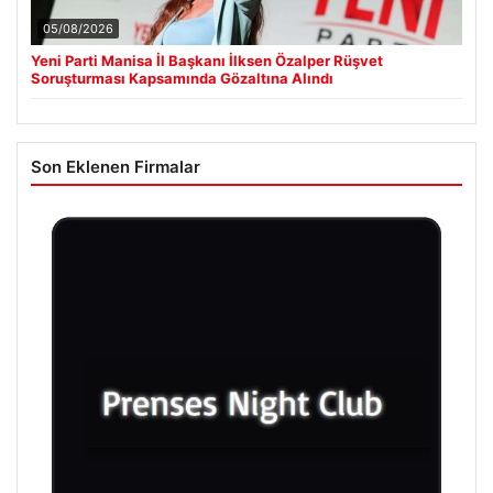
05/08/2026
Yeni Parti Manisa İl Başkanı İlksen Özalper Rüşvet
Soruşturması Kapsamında Gözaltına Alındı
Son Eklenen Firmalar