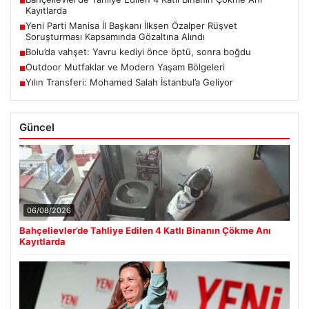
■
Kayıtlarda
Yeni Parti Manisa İl Başkanı İlksen Özalper Rüşvet
■
Soruşturması Kapsamında Gözaltına Alındı
Bolu’da vahşet: Yavru kediyi önce öptü, sonra boğdu
■
Outdoor Mutfaklar ve Modern Yaşam Bölgeleri
■
Yılın Transferi: Mohamed Salah İstanbul’a Geliyor
■
Güncel
06/08/2026
Bahçelievler’de Tahliye Edilen 4 Katlı Binanın Çökme Anı
Kayıtlarda