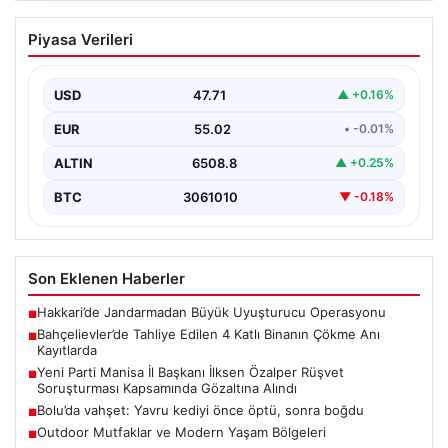
Bahçelievler’de Tahliye Edilen 4 Katlı
Piyasa Verileri
Binanın Çökme Anı Kayıtlarda
İstanbul’un Bahçelievler ilçesinde, kolonlarından gelen
endişe verici sesler sonrası gece saatlerinde tahliye
USD
47.71
▲ +0.16%
edilen dört…
EUR
55.02
• -0.01%
ALTIN
6508.8
▲ +0.25%
BTC
3061010
▼ -0.18%
Son Eklenen Haberler
Hakkari’de Jandarmadan Büyük Uyuşturucu Operasyonu
■
Bahçelievler’de Tahliye Edilen 4 Katlı Binanın Çökme Anı
■
Kayıtlarda
Yeni Parti Manisa İl Başkanı İlksen Özalper Rüşvet
■
Soruşturması Kapsamında Gözaltına Alındı
Bolu’da vahşet: Yavru kediyi önce öptü, sonra boğdu
■
Outdoor Mutfaklar ve Modern Yaşam Bölgeleri
■