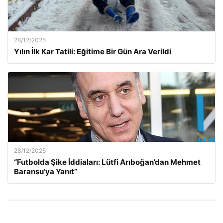
28/12/2025
Yılın İlk Kar Tatili: Eğitime Bir Gün Ara Verildi
28/12/2025
“Futbolda Şike İddiaları: Lütfi Arıboğan’dan Mehmet
Baransu’ya Yanıt”