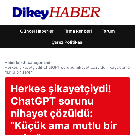
Güncel Haberler
Firma Rehberi
Forum
Çerez Politikası
Haberler
›
Uncategorized
›
Herkes şikayetçiydi! ChatGPT sorunu nihayet çözüldü: “Küçük ama
mutlu bir zafer”
Herkes şikayetçiydi!
ChatGPT sorunu
nihayet çözüldü:
“Küçük ama mutlu bir