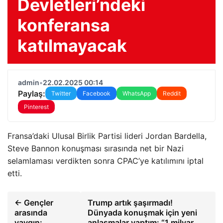
Devletleri’ndeki
konferansa
katılmayacak
admin
•
22.02.2025 00:14
Paylaş:
Twitter
Facebook
WhatsApp
Reddit
Pinterest
Fransa’daki Ulusal Birlik Partisi lideri Jordan Bardella,
Steve Bannon konuşması sırasında net bir Nazi
selamlaması verdikten sonra CPAC’ye katılımını iptal
etti.
← Gençler
Trump artık şaşırmadı!
arasında
Dünyada konuşmak için yeni
yaygın:
anlaşmalar yaptım: “1 milyar