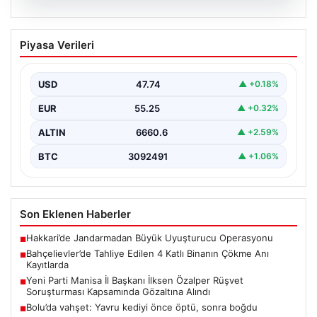
06.08.2026
Bahçelievler’de Tahliye Edilen 4 Katlı
Piyasa Verileri
Binanın Çökme Anı Kayıtlarda
İstanbul’un Bahçelievler ilçesinde, kolonlarından gelen
endişe verici sesler sonrası gece saatlerinde tahliye
USD
47.74
▲ +0.18%
edilen dört…
EUR
55.25
▲ +0.32%
ALTIN
6660.6
▲ +2.59%
BTC
3092491
▲ +1.06%
Son Eklenen Haberler
Hakkari’de Jandarmadan Büyük Uyuşturucu Operasyonu
■
Bahçelievler’de Tahliye Edilen 4 Katlı Binanın Çökme Anı
■
Kayıtlarda
Yeni Parti Manisa İl Başkanı İlksen Özalper Rüşvet
■
Soruşturması Kapsamında Gözaltına Alındı
Bolu’da vahşet: Yavru kediyi önce öptü, sonra boğdu
■