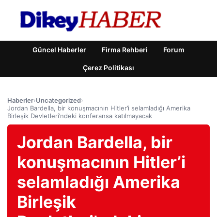
Güncel Haberler
Firma Rehberi
Forum
Çerez Politikası
Haberler
›
Uncategorized
›
Jordan Bardella, bir konuşmacının Hitler’i selamladığı Amerika
Birleşik Devletleri’ndeki konferansa katılmayacak
Jordan Bardella, bir
konuşmacının Hitler’i
selamladığı Amerika
Birleşik