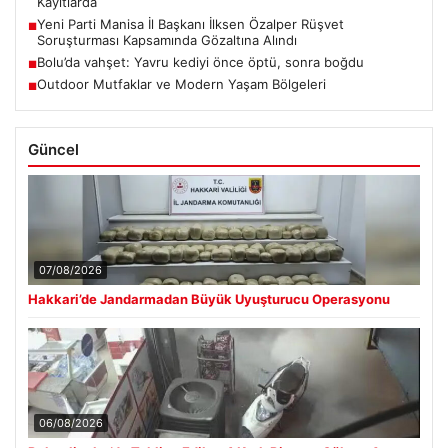
Kayıtlarda
Yeni Parti Manisa İl Başkanı İlksen Özalper Rüşvet
■
Soruşturması Kapsamında Gözaltına Alındı
Bolu’da vahşet: Yavru kediyi önce öptü, sonra boğdu
■
Outdoor Mutfaklar ve Modern Yaşam Bölgeleri
■
Güncel
07/08/2026
Hakkari’de Jandarmadan Büyük Uyuşturucu Operasyonu
06/08/2026