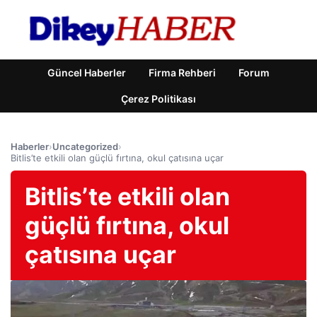
Güncel Haberler
Firma Rehberi
Forum
Çerez Politikası
Haberler
›
Uncategorized
›
Bitlis’te etkili olan güçlü fırtına, okul çatısına uçar
Bitlis’te etkili olan
güçlü fırtına, okul
çatısına uçar