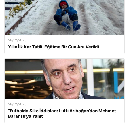
28/12/2025
Yılın İlk Kar Tatili: Eğitime Bir Gün Ara Verildi
28/12/2025
“Futbolda Şike İddiaları: Lütfi Arıboğan’dan Mehmet
Baransu’ya Yanıt”