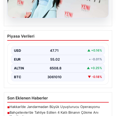
05.08.2026
Yeni Parti Manisa İl Başkanı İlksen
Piyasa Verileri
Özalper Rüşvet Soruşturması
Kapsamında Gözaltına Alındı
USD
47.71
▲ +0.16%
Manisa’da yürütülen önemli bir rüşvet soruşturmasında
dikkat çeken bir gelişme yaşandı. Yeni Parti Manisa…
EUR
55.02
• -0.01%
ALTIN
6508.8
▲ +0.25%
BTC
3061010
▼ -0.18%
Son Eklenen Haberler
Hakkari’de Jandarmadan Büyük Uyuşturucu Operasyonu
■
Bahçelievler’de Tahliye Edilen 4 Katlı Binanın Çökme Anı
■