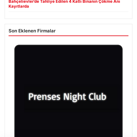
Bahçelievler’de Tahliye Edilen 4 Katlı Binanın Çökme Anı
Kayıtlarda
Son Eklenen Firmalar