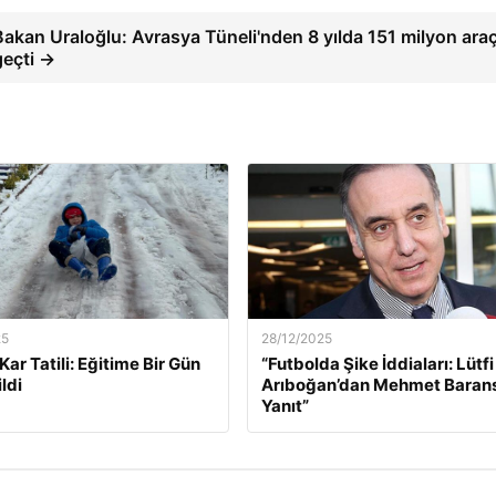
Bakan Uraloğlu: Avrasya Tüneli'nden 8 yılda 151 milyon ara
geçti →
25
28/12/2025
k Kar Tatili: Eğitime Bir Gün
“Futbolda Şike İddiaları: Lütfi
ldi
Arıboğan’dan Mehmet Baran
Yanıt”