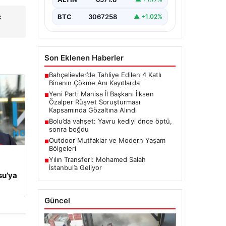
çeken bir gelişme yaşandı. Yeni
Parti Manisa…
ç
BTC
3067258
▲ +1.02%
Son Eklenen Haberler
Bahçelievler’de Tahliye Edilen 4 Katlı
■
Binanın Çökme Anı Kayıtlarda
Yeni Parti Manisa İl Başkanı İlksen
■
Özalper Rüşvet Soruşturması
Kapsamında Gözaltına Alındı
Bolu’da vahşet: Yavru kediyi önce öptü,
■
sonra boğdu
Outdoor Mutfaklar ve Modern Yaşam
■
Bölgeleri
Yılın Transferi: Mohamed Salah
■
İstanbul’a Geliyor
su’ya
Güncel