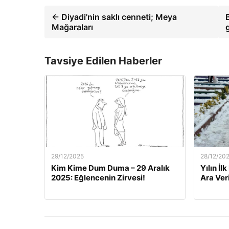
← Diyadi'nin saklı cenneti; Meya
Mağaraları
Tavsiye Edilen Haberler
29/12/2025
28/12/20
Kim Kime Dum Duma – 29 Aralık
Yılın İl
2025: Eğlencenin Zirvesi!
Ara Veri