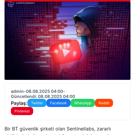
admin
•
08.08.2025 04:00
•
Güncellendi: 08.08.2025 04:00
Paylaş:
Twitter
Facebook
WhatsApp
Reddit
Pinterest
Bir BT güvenlik şirketi olan Sentinellabs, zararlı