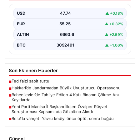
Hakkari ilinde jandarma ekipleri tarafından
gerçekleştirilen başarılı bir operasyonda, yüklü miktarda
USD
47.74
▲ +0.18%
esrar ele geçirildi.…
EUR
55.25
▲ +0.32%
ALTIN
6660.6
▲ +2.59%
BTC
3092491
▲ +1.06%
Son Eklenen Haberler
Fed faizi sabit tuttu
■
Hakkari’de Jandarmadan Büyük Uyuşturucu Operasyonu
■
Bahçelievler’de Tahliye Edilen 4 Katlı Binanın Çökme Anı
■
Kayıtlarda
Yeni Parti Manisa İl Başkanı İlksen Özalper Rüşvet
■
Soruşturması Kapsamında Gözaltına Alındı
Bolu’da vahşet: Yavru kediyi önce öptü, sonra boğdu
■
Güncel