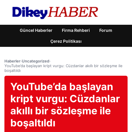
Güncel Haberler
Firma Rehberi
Forum
Çerez Politikası
Haberler
›
Uncategorized
›
YouTube’da başlayan kript vurgu: Cüzdanlar akıllı bir sözleşme ile
boşaltıldı
YouTube’da başlayan
kript vurgu: Cüzdanlar
akıllı bir sözleşme ile
boşaltıldı