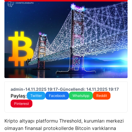
admin
•
14.11.2025 19:17
•
Güncellendi: 14.11.2025 19:17
Paylaş:
Twitter
Facebook
WhatsApp
Reddit
Pinterest
Kripto altyapı platformu Threshold, kurumları merkezi
olmayan finansal protokollerde Bitcoin varlıklarına