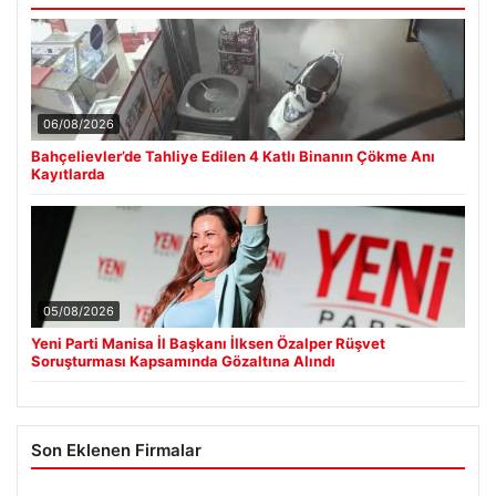
06/08/2026
Bahçelievler’de Tahliye Edilen 4 Katlı Binanın Çökme Anı
Kayıtlarda
05/08/2026
Yeni Parti Manisa İl Başkanı İlksen Özalper Rüşvet
Soruşturması Kapsamında Gözaltına Alındı
Son Eklenen Firmalar