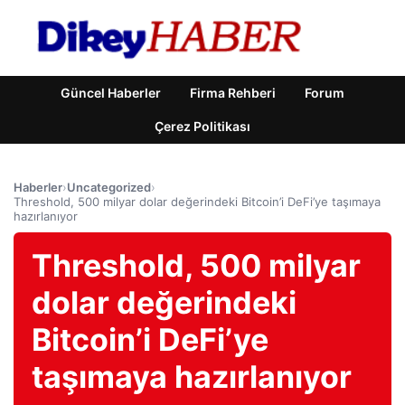
Güncel Haberler
Firma Rehberi
Forum
Çerez Politikası
Haberler
›
Uncategorized
›
Threshold, 500 milyar dolar değerindeki Bitcoin’i DeFi’ye taşımaya
hazırlanıyor
Threshold, 500 milyar
dolar değerindeki
Bitcoin’i DeFi’ye
taşımaya hazırlanıyor