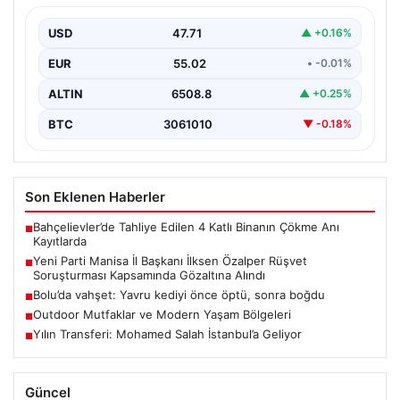
Kapsamında Gözaltına Alındı
USD
47.71
▲ +0.16%
Manisa’da yürütülen önemli bir rüşvet soruşturmasında
dikkat çeken bir gelişme yaşandı. Yeni Parti Manisa…
EUR
55.02
• -0.01%
ALTIN
6508.8
▲ +0.25%
BTC
3061010
▼ -0.18%
Son Eklenen Haberler
Bahçelievler’de Tahliye Edilen 4 Katlı Binanın Çökme Anı
■
Kayıtlarda
Yeni Parti Manisa İl Başkanı İlksen Özalper Rüşvet
■
Soruşturması Kapsamında Gözaltına Alındı
Bolu’da vahşet: Yavru kediyi önce öptü, sonra boğdu
■
Outdoor Mutfaklar ve Modern Yaşam Bölgeleri
■
Yılın Transferi: Mohamed Salah İstanbul’a Geliyor
■
Güncel