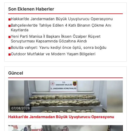
Son Eklenen Haberler
Hakkari’de Jandarmadan Büyük Uyuşturucu Operasyonu
■
Bahçelievler’de Tahliye Edilen 4 Katlı Binanın Çökme Anı
■
Kayıtlarda
Yeni Parti Manisa İl Başkanı İlksen Özalper Rüşvet
■
Soruşturması Kapsamında Gözaltına Alındı
Bolu’da vahşet: Yavru kediyi önce öptü, sonra boğdu
■
Outdoor Mutfaklar ve Modern Yaşam Bölgeleri
■
Güncel
07/08/2026
Hakkari’de Jandarmadan Büyük Uyuşturucu Operasyonu