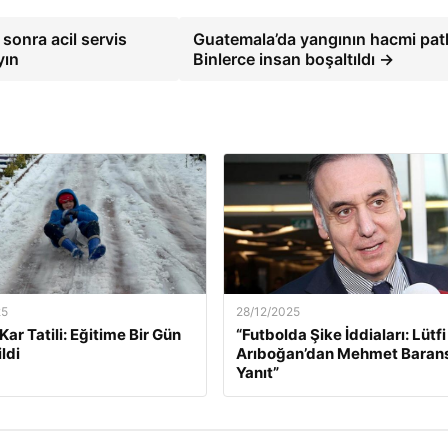
onra acil servis
Guatemala’da yangının hacmi patl
yın
Binlerce insan boşaltıldı →
25
28/12/2025
k Kar Tatili: Eğitime Bir Gün
“Futbolda Şike İddiaları: Lütfi
ldi
Arıboğan’dan Mehmet Baran
Yanıt”