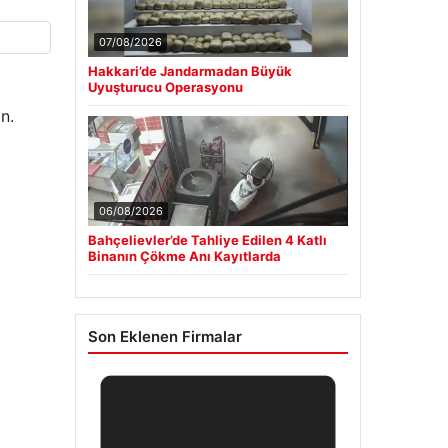
07/08/2026
Hakkari’de Jandarmadan Büyük
Uyuşturucu Operasyonu
n.
06/08/2026
Bahçelievler’de Tahliye Edilen 4 Katlı
Binanın Çökme Anı Kayıtlarda
Son Eklenen Firmalar