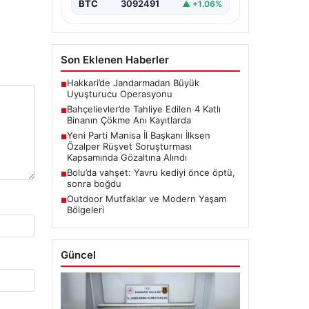
BTC
3092491
▲ +1.06%
Son Eklenen Haberler
Hakkari’de Jandarmadan Büyük
■
Uyuşturucu Operasyonu
Bahçelievler’de Tahliye Edilen 4 Katlı
■
Binanın Çökme Anı Kayıtlarda
Yeni Parti Manisa İl Başkanı İlksen
■
Özalper Rüşvet Soruşturması
Kapsamında Gözaltına Alındı
Bolu’da vahşet: Yavru kediyi önce öptü,
■
sonra boğdu
Outdoor Mutfaklar ve Modern Yaşam
■
Bölgeleri
Güncel