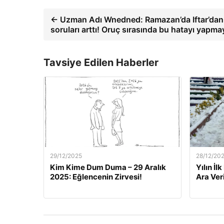
← Uzman Adı Wnedned: Ramazan’da Iftar’dan s
soruları arttı! Oruç sırasında bu hatayı yapma
Tavsiye Edilen Haberler
29/12/2025
28/12/20
Kim Kime Dum Duma – 29 Aralık
Yılın İl
2025: Eğlencenin Zirvesi!
Ara Veri