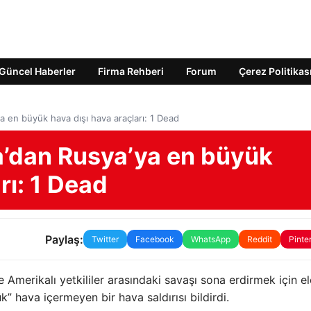
Güncel Haberler
Firma Rehberi
Forum
Çerez Politikas
a en büyük hava dışı hava araçları: 1 Dead
a’dan Rusya’ya en büyük
rı: 1 Dead
Paylaş:
Twitter
Facebook
WhatsApp
Reddit
Pinte
e Amerikalı yetkililer arasındaki savaşı sona erdirmek için el
hava içermeyen bir hava saldırısı bildirdi.