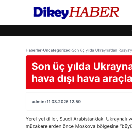
Haberler
›
Uncategorized
›
Son üç yılda Ukrayna’dan Rusya’y
Son üç yılda Ukrayn
hava dışı hava araçla
admin
•
11.03.2025 12:59
Yerel yetkililer, Suudi Arabistan’daki Ukraynalı v
müzakerelerden önce Moskova bölgesine “büyük” 