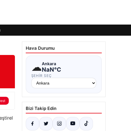
ı
Hava Durumu
☁
Ankara
NaN°C
ŞEHIR SEÇ
rest
Bizi Takip Edin
eştirel