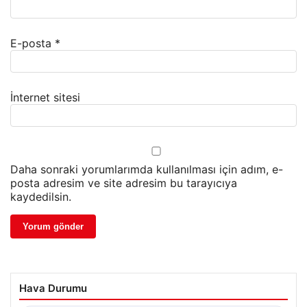
E-posta
*
İnternet sitesi
Daha sonraki yorumlarımda kullanılması için adım, e-
posta adresim ve site adresim bu tarayıcıya
kaydedilsin.
Hava Durumu