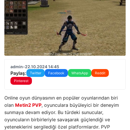
admin
•
22.10.2024 14:45
Paylaş:
Twitter
Facebook
WhatsApp
Reddit
Pinterest
Online oyun dünyasının en popüler oyunlarından biri
olan
Metin2 PVP
, oyunculara büyüleyici bir deneyim
sunmaya devam ediyor. Bu türdeki sunucular,
oyuncuların birbirleriyle savaşarak güçlendiği ve
yeteneklerini sergilediği özel platformlardır. PVP