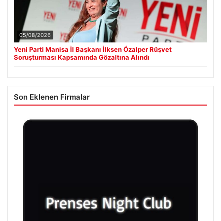
05/08/2026
Yeni Parti Manisa İl Başkanı İlksen Özalper Rüşvet
Soruşturması Kapsamında Gözaltına Alındı
Son Eklenen Firmalar