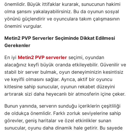
önemlidir. Büyük ittifaklar kurarak, sunucunun hakimi
olma şansını yakalayabilirsiniz. Bu da oyunun sosyal
yönünü güçlendirir ve oyunculara takım çalışmasının
önemini vurgular.
Metin2 PVP Serverler Seçiminde Dikkat Edilmesi
Gerekenler
En iyi
Metin2 PVP serverler
seçimi, oyundan
alacağınız keyfi büyük oranda etkileyebilir. Güvenilir ve
stabil bir server bulmak, oyun deneyiminizin kesintisiz
ve keyifli olmasını sağlar. Ayrıca, aktif bir oyuncu
kitlesine sahip sunucular, oyunun rekabet düzeyini
artırarak sizi daha heyecanlı bir atmosferin içine çeker.
Bunun yanında, serverın sunduğu içeriklerin çeşitliliği
de oldukça önemlidir. Farklı zorluk seviyelerine sahip
görevler, geniş haritalar ve özel etkinlikler sunan
sunucular, oyunu daha dinamik hale getirir. Bu sayede