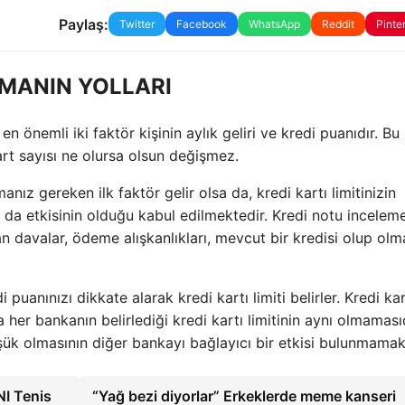
Paylaş:
Twitter
Facebook
WhatsApp
Reddit
Pinte
IRMANIN YOLLARI
n önemli iki faktör kişinin aylık geliri ve kredi puanıdır. Bu 
art sayısı ne olursa olsun değişmez.
anız gereken ilk faktör gelir olsa da, kredi kartı limitinizin
n da etkisinin olduğu kabul edilmektedir. Kredi notu incelem
lan davalar, ödeme alışkanlıkları, mevcut bir kredisi olup olm
puanınızı dikkate alarak kredi kartı limiti belirler. Kredi kar
her bankanın belirlediği kredi kartı limitinin aynı olmamasıd
üşük olmasının diğer bankayı bağlayıcı bir etkisi bulunmamak
NI Tenis
“Yağ bezi diyorlar” Erkeklerde meme kanseri