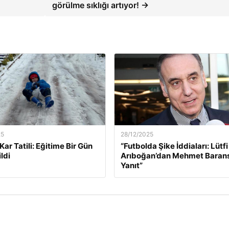
görülme sıklığı artıyor! →
25
28/12/2025
k Kar Tatili: Eğitime Bir Gün
“Futbolda Şike İddiaları: Lütfi
ldi
Arıboğan’dan Mehmet Baran
Yanıt”