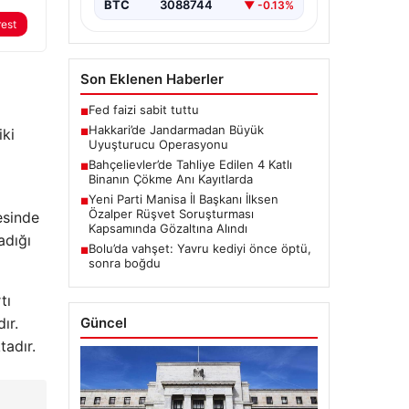
BTC
3088744
▼ -0.13%
rest
Son Eklenen Haberler
Fed faizi sabit tuttu
■
Hakkari’de Jandarmadan Büyük
iki
■
Uyuşturucu Operasyonu
Bahçelievler’de Tahliye Edilen 4 Katlı
■
Binanın Çökme Anı Kayıtlarda
Yeni Parti Manisa İl Başkanı İlksen
■
Özalper Rüşvet Soruşturması
esinde
Kapsamında Gözaltına Alındı
adığı
Bolu’da vahşet: Yavru kediyi önce öptü,
■
sonra boğdu
tı
ır.
Güncel
tadır.