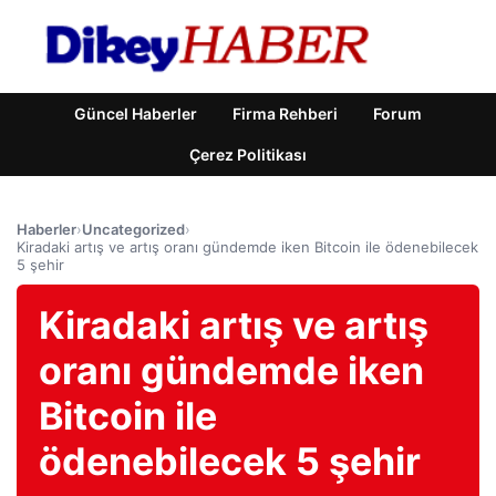
Güncel Haberler
Firma Rehberi
Forum
Çerez Politikası
Haberler
›
Uncategorized
›
Kiradaki artış ve artış oranı gündemde iken Bitcoin ile ödenebilecek
5 şehir
Kiradaki artış ve artış
oranı gündemde iken
Bitcoin ile
ödenebilecek 5 şehir