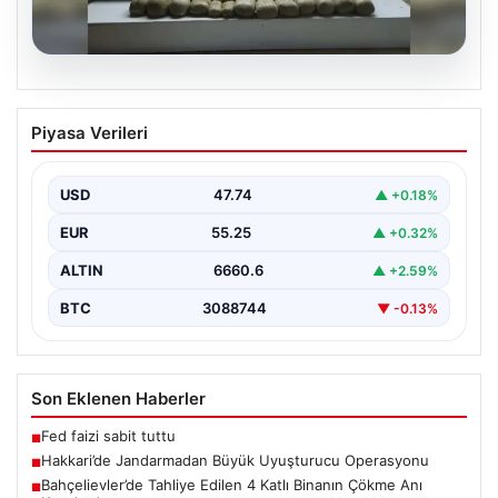
06.08.2026
Bahçelievler’de Tahliye Edilen 4 Katlı
Piyasa Verileri
Binanın Çökme Anı Kayıtlarda
İstanbul’un Bahçelievler ilçesinde, kolonlarından gelen
endişe verici sesler sonrası gece saatlerinde tahliye
USD
47.74
▲ +0.18%
edilen dört…
EUR
55.25
▲ +0.32%
ALTIN
6660.6
▲ +2.59%
BTC
3088744
▼ -0.13%
Son Eklenen Haberler
Fed faizi sabit tuttu
■
Hakkari’de Jandarmadan Büyük Uyuşturucu Operasyonu
■
Bahçelievler’de Tahliye Edilen 4 Katlı Binanın Çökme Anı
■