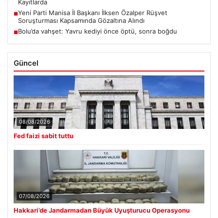
Kayıtlarda
Yeni Parti Manisa İl Başkanı İlksen Özalper Rüşvet
■
Soruşturması Kapsamında Gözaltına Alındı
Bolu’da vahşet: Yavru kediyi önce öptü, sonra boğdu
■
Güncel
08/08/2026
Fed faizi sabit tuttu
07/08/2026
Hakkari’de Jandarmadan Büyük Uyuşturucu Operasyonu