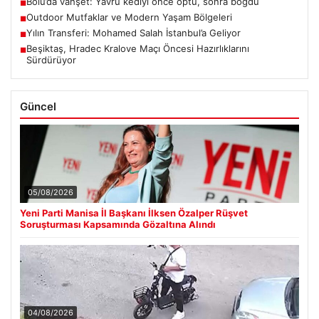
Bolu’da vahşet: Yavru kediyi önce öptü, sonra boğdu
■
Outdoor Mutfaklar ve Modern Yaşam Bölgeleri
■
Yılın Transferi: Mohamed Salah İstanbul’a Geliyor
■
Beşiktaş, Hradec Kralove Maçı Öncesi Hazırlıklarını
■
Sürdürüyor
Güncel
05/08/2026
Yeni Parti Manisa İl Başkanı İlksen Özalper Rüşvet
Soruşturması Kapsamında Gözaltına Alındı
04/08/2026