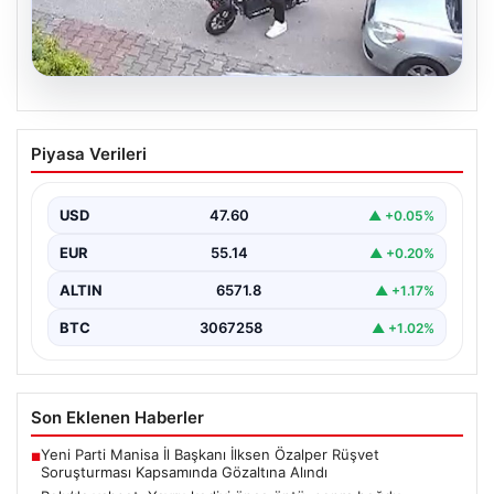
04.08.2026
Bolu’da vahşet: Yavru kediyi önce öptü,
Piyasa Verileri
sonra boğdu
{ “title”: “Bolu’da Vahşet: Yavru Kediyi Önce Sevdi,
Ardından Telef Etti”, “content”: “ Bolu’nun…
USD
47.60
▲ +0.05%
EUR
55.14
▲ +0.20%
ALTIN
6571.8
▲ +1.17%
BTC
3067258
▲ +1.02%
Son Eklenen Haberler
Yeni Parti Manisa İl Başkanı İlksen Özalper Rüşvet
■
Soruşturması Kapsamında Gözaltına Alındı