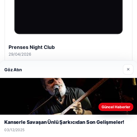
Prenses Night Club
29/04/2026
×
Göz Atın
© 2026 Dikey Haber
Web sitemizi nasıl kullandığınızı daha iyi anlayabilmek,
Güncel Haberler
deneyiminizi kişiselleştirmek ve geliştirmek amacıyla çerezler
io
kullanıyoruz.
Çerez Politikamız
Kanserle Savaşan Ünlü Şarkıcıdan Son Gelişmeler!
Reddet
Kabul Et
03/12/2025