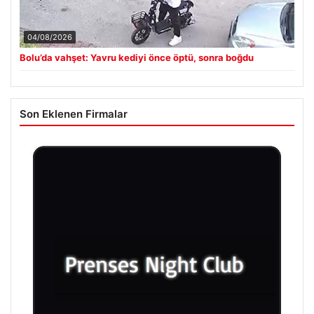
04/08/2026
Bolu’da vahşet: Yavru kediyi önce öptü, sonra boğdu
Son Eklenen Firmalar