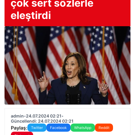
çok sert sözlerle
eleştirdi
admin
•
24.07.2024 02:21
•
Güncellendi: 24.07.2024 02:21
Paylaş:
Twitter
Facebook
WhatsApp
Reddit