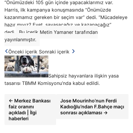
“Önümüzdeki 105 gün içinde yapacaklarımız var.
Harris, ilk kampanya konuşmasında “Önümüzde
kazanmamız gereken bir seçim var” dedi. “Mücadeleye
hazır mıyız? Evet, savaşacağız ve kazanacağız”
dedi.
Bu içerik Metin Yamaner tarafından
yayınlanmıştır.
Önceki içerik
Sonraki içerik
Sahipsiz hayvanlara ilişkin yasa
tasarısı TBMM Komisyonu’nda kabul edildi.
← Merkez Bankası
Jose Mourinho’nun Ferdi
faiz oranını
Kadıoğlu’ndan F.Bahçe maçı
açıkladı | İlgi
sonrası açıklaması →
haberleri