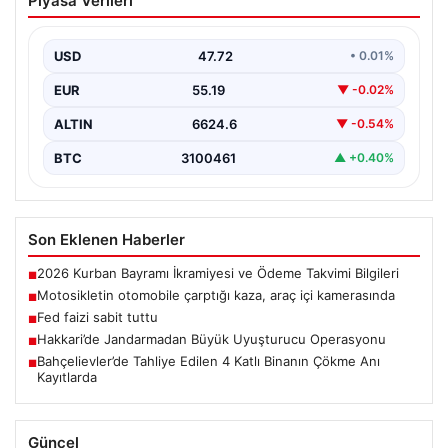
Piyasa Verileri
araç içi kamerasında
USD
47.72
• 0.01%
EUR
55.19
▼ -0.02%
ALTIN
6624.6
▼ -0.54%
BTC
3100461
▲ +0.40%
Son Eklenen Haberler
2026 Kurban Bayramı İkramiyesi ve Ödeme Takvimi Bilgileri
■
Motosikletin otomobile çarptığı kaza, araç içi kamerasında
■
Fed faizi sabit tuttu
■
Hakkari’de Jandarmadan Büyük Uyuşturucu Operasyonu
■
Bahçelievler’de Tahliye Edilen 4 Katlı Binanın Çökme Anı
■
Kayıtlarda
Güncel