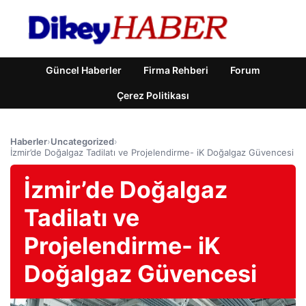
Güncel Haberler
Firma Rehberi
Forum
Çerez Politikası
Haberler
›
Uncategorized
›
İzmir’de Doğalgaz Tadilatı ve Projelendirme- iK Doğalgaz Güvencesi
İzmir’de Doğalgaz
Tadilatı ve
Projelendirme- iK
Doğalgaz Güvencesi