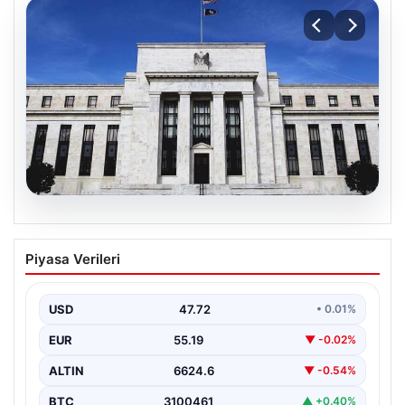
08.08.2026
Fed faizi sabit tuttu
Piyasa Verileri
USD
47.72
• 0.01%
EUR
55.19
▼ -0.02%
ALTIN
6624.6
▼ -0.54%
BTC
3100461
▲ +0.40%