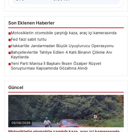
Son Eklenen Haberler
Motosikletin otomobile çarptığı kaza, araç içi kamerasında
■
Fed faizi sabit tuttu
■
Hakkari’de Jandarmadan Büyük Uyuşturucu Operasyonu
■
Bahçelievler’de Tahliye Edilen 4 Katlı Binanın Çökme Anı
■
Kayıtlarda
Yeni Parti Manisa İl Başkanı İlksen Özalper Rüşvet
■
Soruşturması Kapsamında Gözaltına Alındı
Güncel
09/08/2026
Motosikletin otomobile çarptığı kaza, araç içi kamerasında