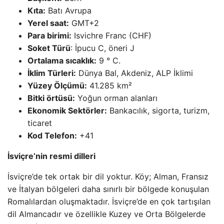
Kıta:
Batı Avrupa
Yerel saat:
GMT+2
Para birimi:
Isvichre Franc (CHF)
Soket Türü
: İpucu C, öneri J
Ortalama sıcaklık:
9 ° C.
İklim Türleri:
Dünya Bal, Akdeniz, ALP İklimi
Yüzey Ölçümü:
41.285 km²
Bitki örtüsü:
Yoğun orman alanları
Ekonomik Sektörler:
Bankacılık, sigorta, turizm,
ticaret
Kod Telefon:
+41
İsviçre’nin resmi dilleri
İsviçre’de tek ortak bir dil yoktur. Köy; Alman, Fransız
ve İtalyan bölgeleri daha sınırlı bir bölgede konuşulan
Romalılardan oluşmaktadır. İsviçre’de en çok tartışılan
dil Almancadır ve özellikle Kuzey ve Orta Bölgelerde