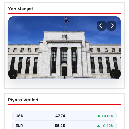
Yan Manşet
08.08.2026
Fed faizi sabit tuttu
Piyasa Verileri
USD
47.74
▲ +0.18%
EUR
55.25
▲ +0.32%