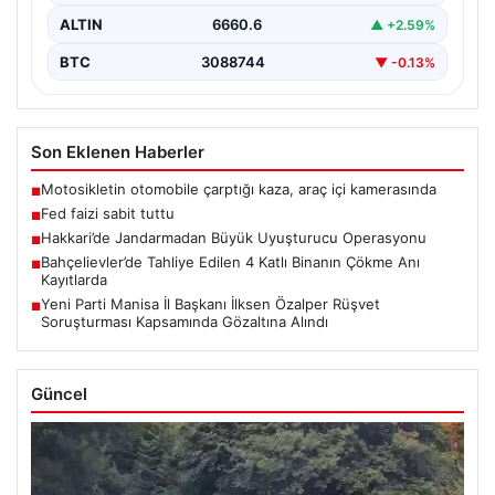
ALTIN
6660.6
▲ +2.59%
BTC
3088744
▼ -0.13%
Son Eklenen Haberler
Motosikletin otomobile çarptığı kaza, araç içi kamerasında
■
Fed faizi sabit tuttu
■
Hakkari’de Jandarmadan Büyük Uyuşturucu Operasyonu
■
Bahçelievler’de Tahliye Edilen 4 Katlı Binanın Çökme Anı
■
Kayıtlarda
Yeni Parti Manisa İl Başkanı İlksen Özalper Rüşvet
■
Soruşturması Kapsamında Gözaltına Alındı
Güncel