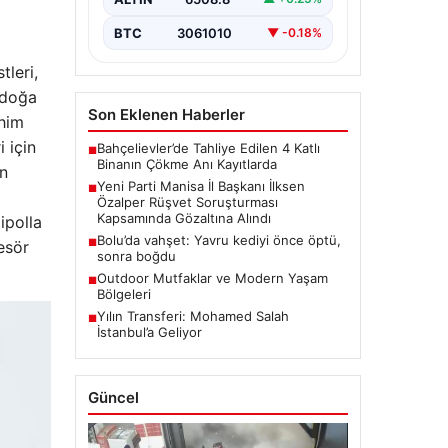
çeken bir gelişme yaşandı. Yeni
Parti Manisa…
BTC
3061010
▼ -0.18%
tleri,
, doğa
Son Eklenen Haberler
ahim
 için
Bahçelievler’de Tahliye Edilen 4 Katlı
■
Binanın Çökme Anı Kayıtlarda
ın
Yeni Parti Manisa İl Başkanı İlksen
■
Özalper Rüşvet Soruşturması
Kapsamında Gözaltına Alındı
ipolla
Bolu’da vahşet: Yavru kediyi önce öptü,
■
esör
sonra boğdu
Outdoor Mutfaklar ve Modern Yaşam
■
Bölgeleri
Yılın Transferi: Mohamed Salah
■
İstanbul’a Geliyor
Güncel