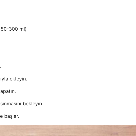
(250-300 ml)
.
yla ekleyin.
apatın.
 ısınmasını bekleyin.
 başlar.