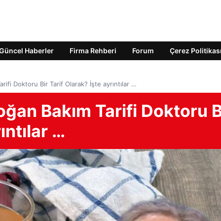
Güncel Haberler
Firma Rehberi
Forum
Çerez Politikas
ifi Doktoru Bir Tarif Olarak? İşte ayrıntılar …
ğan Bakım Tarifi Doktoru B
ıntılar …