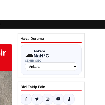
ı
Hava Durumu
ir
☁
Ankara
NaN°C
ŞEHIR SEÇ
Bizi Takip Edin