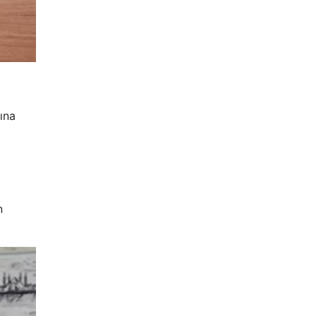
ına
n