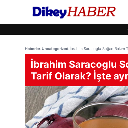
Haberler
›
Uncategorized
›
İbrahim Saracoglu Soğan Bakım Tar
İbrahim Saracoglu So
Tarif Olarak? İşte ayr