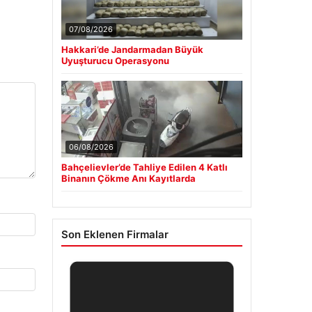
07/08/2026
Hakkari’de Jandarmadan Büyük
Uyuşturucu Operasyonu
06/08/2026
Bahçelievler’de Tahliye Edilen 4 Katlı
Binanın Çökme Anı Kayıtlarda
Son Eklenen Firmalar