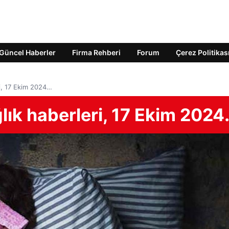
Güncel Haberler
Firma Rehberi
Forum
Çerez Politikas
i, 17 Ekim 2024…
lık haberleri, 17 Ekim 202