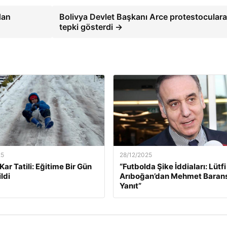
dan
Bolivya Devlet Başkanı Arce protestocular
tepki gösterdi →
25
28/12/2025
k Kar Tatili: Eğitime Bir Gün
“Futbolda Şike İddiaları: Lütfi
ldi
Arıboğan’dan Mehmet Baran
Yanıt”