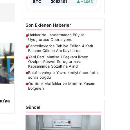
BTC
3092491
▲ +1.06%
a
Son Eklenen Haberler
Hakkari’de Jandarmadan Büyük
■
Uyuşturucu Operasyonu
Bahçelievler’de Tahliye Edilen 4 Katlı
■
Binanın Çökme Anı Kayıtlarda
Yeni Parti Manisa İl Başkanı İlksen
■
Özalper Rüşvet Soruşturması
Kapsamında Gözaltına Alındı
Bolu’da vahşet: Yavru kediyi önce öptü,
■
sonra boğdu
Outdoor Mutfaklar ve Modern Yaşam
■
Bölgeleri
su’ya
Güncel