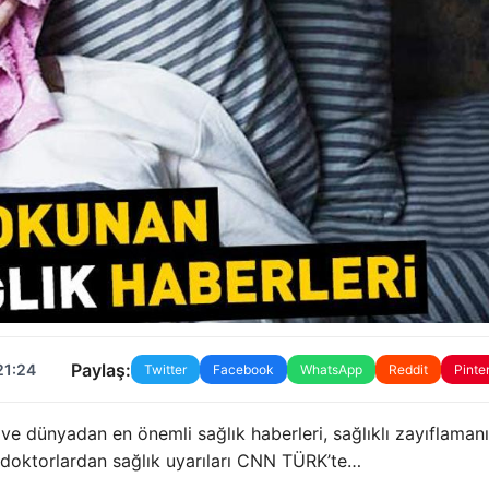
Paylaş:
21:24
Twitter
Facebook
WhatsApp
Reddit
Pinte
 ve dünyadan en önemli sağlık haberleri, sağlıklı zayıflaman
ve doktorlardan sağlık uyarıları CNN TÜRK’te…