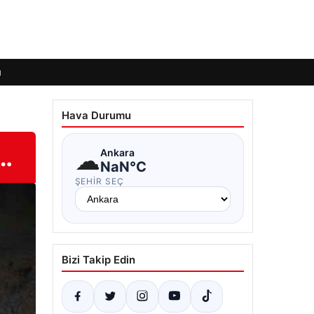
ı
Hava Durumu
4…
☁
Ankara
NaN°C
ŞEHIR SEÇ
Bizi Takip Edin