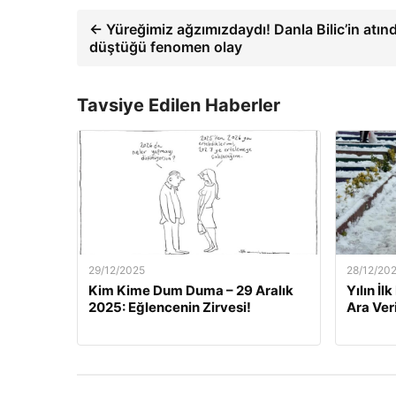
← Yüreğimiz ağzımızdaydı! Danla Bilic’in atın
düştüğü fenomen olay
Tavsiye Edilen Haberler
29/12/2025
28/12/20
Kim Kime Dum Duma – 29 Aralık
Yılın İl
2025: Eğlencenin Zirvesi!
Ara Veri