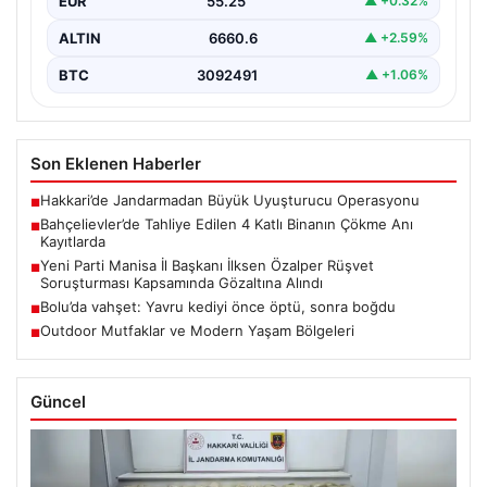
EUR
55.25
▲ +0.32%
ALTIN
6660.6
▲ +2.59%
BTC
3092491
▲ +1.06%
Son Eklenen Haberler
Hakkari’de Jandarmadan Büyük Uyuşturucu Operasyonu
■
Bahçelievler’de Tahliye Edilen 4 Katlı Binanın Çökme Anı
■
Kayıtlarda
Yeni Parti Manisa İl Başkanı İlksen Özalper Rüşvet
■
Soruşturması Kapsamında Gözaltına Alındı
Bolu’da vahşet: Yavru kediyi önce öptü, sonra boğdu
■
Outdoor Mutfaklar ve Modern Yaşam Bölgeleri
■
Güncel