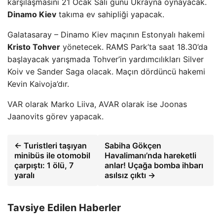
karşılaşmasını 21 Ocak Salı günü Ukrayna oynayacak.
Dinamo Kiev
takıma ev sahipliği yapacak.
Galatasaray – Dinamo Kiev maçının Estonyalı hakemi
Kristo Tohver
yönetecek. RAMS Park’ta saat 18.30’da
başlayacak yarışmada Tohver’in yardımcılıkları Silver
Koiv ve Sander Saga olacak. Maçın dördüncü hakemi
Kevin Kaivoja’dır.
VAR olarak Marko Liiva, AVAR olarak ise Joonas
Jaanovits görev yapacak.
← Turistleri taşıyan
Sabiha Gökçen
minibüs ile otomobil
Havalimanı’nda hareketli
çarpıştı: 1 ölü, 7
anlar! Uçağa bomba ihbarı
yaralı
asılsız çıktı →
Tavsiye Edilen Haberler