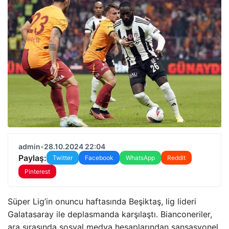
admin
•
28.10.2024 22:04
Paylaş:
Twitter
Facebook
WhatsApp
Reddit
Pinterest
Süper Lig’in onuncu haftasında Beşiktaş, lig lideri
Galatasaray ile deplasmanda karşılaştı. Bianconeriler,
ara sırasında sosyal medya hesaplarından sansasyonel