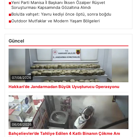
Yeni Parti Manisa İl Başkanı İlksen Özalper Rüşvet
■
Soruşturması Kapsamında Gözaltına Alındı
Bolu’da vahşet: Yavru kediyi önce öptü, sonra boğdu
■
Outdoor Mutfaklar ve Modern Yaşam Bölgeleri
■
Güncel
07/08/2026
Hakkari’de Jandarmadan Büyük Uyuşturucu Operasyonu
06/08/2026
Bahçelievler’de Tahliye Edilen 4 Katlı Binanın Çökme Anı