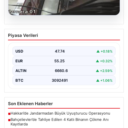
06.08.2026
Bahçelievler’de Tahliye Edilen 4 Katlı
Piyasa Verileri
Binanın Çökme Anı Kayıtlarda
İstanbul’un Bahçelievler ilçesinde, kolonlarından gelen
endişe verici sesler sonrası gece saatlerinde tahliye
USD
47.74
▲ +0.18%
edilen dört…
EUR
55.25
▲ +0.32%
ALTIN
6660.6
▲ +2.59%
BTC
3092491
▲ +1.06%
Son Eklenen Haberler
Hakkari’de Jandarmadan Büyük Uyuşturucu Operasyonu
■
Bahçelievler’de Tahliye Edilen 4 Katlı Binanın Çökme Anı
■
Kayıtlarda