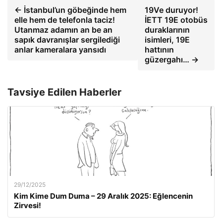
← İstanbul’un göbeğinde hem
19Ve duruyor!
elle hem de telefonla taciz!
İETT 19E otobüs
Utanmaz adamın an be an
duraklarının
sapık davranışlar sergilediği
isimleri, 19E
anlar kameralara yansıdı
hattının
güzergahı… →
Tavsiye Edilen Haberler
29/12/2025
Kim Kime Dum Duma – 29 Aralık 2025: Eğlencenin
Zirvesi!