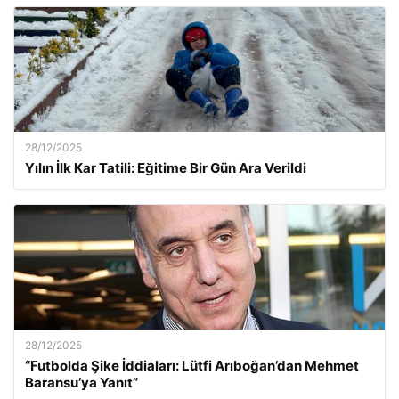
28/12/2025
Yılın İlk Kar Tatili: Eğitime Bir Gün Ara Verildi
28/12/2025
“Futbolda Şike İddiaları: Lütfi Arıboğan’dan Mehmet
Baransu’ya Yanıt”