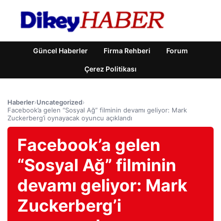
Güncel Haberler
Firma Rehberi
Forum
Çerez Politikası
Haberler
›
Uncategorized
›
Facebook’a gelen “Sosyal Ağ” filminin devamı geliyor: Mark
Zuckerberg’i oynayacak oyuncu açıklandı
Facebook’a gelen
“Sosyal Ağ” filminin
devamı geliyor: Mark
Zuckerberg’i