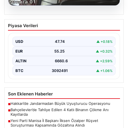
06.08.2026
Bahçelievler’de Tahliye Edilen 4 Katlı
Piyasa Verileri
Binanın Çökme Anı Kayıtlarda
İstanbul’un Bahçelievler ilçesinde, kolonlarından gelen
endişe verici sesler sonrası gece saatlerinde tahliye
USD
47.74
▲ +0.18%
edilen dört…
EUR
55.25
▲ +0.32%
ALTIN
6660.6
▲ +2.59%
BTC
3092491
▲ +1.06%
Son Eklenen Haberler
Hakkari’de Jandarmadan Büyük Uyuşturucu Operasyonu
■
Bahçelievler’de Tahliye Edilen 4 Katlı Binanın Çökme Anı
■
Kayıtlarda
Yeni Parti Manisa İl Başkanı İlksen Özalper Rüşvet
■
Soruşturması Kapsamında Gözaltına Alındı