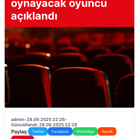
oynayacak oyuncu
açıklandı
admin
•
28.09.2025 22:26
•
Güncellendi: 28.09.2025 22:26
Paylaş:
Twitter
Facebook
WhatsApp
Reddit