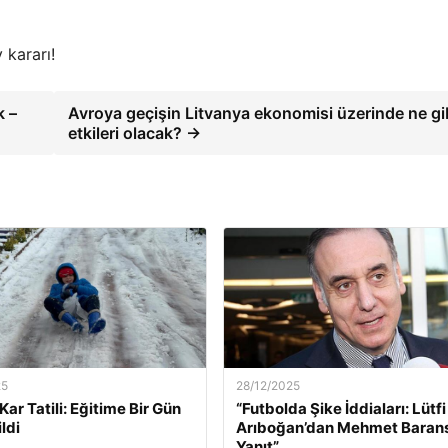
 kararı!
k –
Avroya geçişin Litvanya ekonomisi üzerinde ne gi
etkileri olacak? →
25
28/12/2025
k Kar Tatili: Eğitime Bir Gün
“Futbolda Şike İddiaları: Lütfi
ldi
Arıboğan’dan Mehmet Baran
Yanıt”