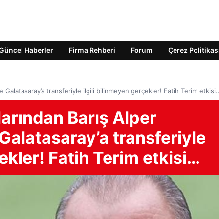
Güncel Haberler
Firma Rehberi
Forum
Çerez Politikas
e Galatasaray’a transferiyle ilgili bilinmeyen gerçekler! Fatih Terim etkisi
arından Barış Alper
 Galatasaray’a transferiyle
çekler! Fatih Terim etkisi…