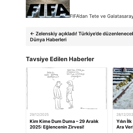
FIFA’dan Tete ve Galatasaray
← Zelenskiy açıkladı! Türkiye’de düzenlenece
Dünya Haberleri
Tavsiye Edilen Haberler
29/12/2025
28/12/20
Kim Kime Dum Duma – 29 Aralık
Yılın İl
2025: Eğlencenin Zirvesi!
Ara Veri