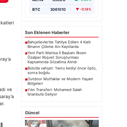
çeken bir gelişme yaşandı. Yeni
Parti Manisa…
BTC
3061010
▼ -0.18%
katleri
Son Eklenen Haberler
Bahçelievler’de Tahliye Edilen 4 Katlı
■
Binanın Çökme Anı Kayıtlarda
Yeni Parti Manisa İl Başkanı İlksen
■
Özalper Rüşvet Soruşturması
aray’a
Kapsamında Gözaltına Alındı
Bolu’da vahşet: Yavru kediyi önce öptü,
■
sonra boğdu
Outdoor Mutfaklar ve Modern Yaşam
■
Bölgeleri
adı ve
Yılın Transferi: Mohamed Salah
■
İstanbul’a Geliyor
saray’a
ar.
Güncel
I