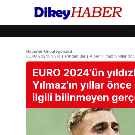
Haberler
›
Uncategorized
›
EURO 2024’ün yıldızlarından Barış Alper Yılmaz’ın yıllar önc
EURO 2024’ün yıldızl
Yılmaz’ın yıllar önce
ilgili bilinmeyen ger