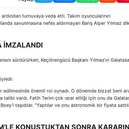
 ardından turnuvaya veda etti. Takım oyuncularının
llanda savunmasına nefes aldırmayan Barış Alper Yılmaz dik
A İMZALANDI
mansını sürdürürken, Keçiörengücü Başkanı Yılmaz’ın Galatas
yledi:
sfer edilmesinde önemli rol oynadı. O dönemde bizzat beni ar
talibi vardı. Fatih Terim çok ısrar ettiği için onu da Galata
Boey’i taşıdılar. “Yaptılar ve onu astronomik bir fiyata sattıl
M’LE KONUŞTUKTAN SONRA KARARIN