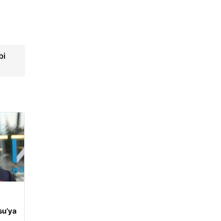
bi
su’ya