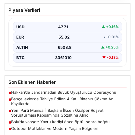
Bahçelievler’de Tahliye Edilen 4 Katlı
Piyasa Verileri
Binanın Çökme Anı Kayıtlarda
İstanbul’un Bahçelievler ilçesinde, kolonlarından gelen
endişe verici sesler sonrası gece saatlerinde tahliye
USD
47.71
▲ +0.16%
edilen dört…
EUR
55.02
• -0.01%
ALTIN
6508.8
▲ +0.25%
BTC
3061010
▼ -0.18%
Son Eklenen Haberler
Hakkari’de Jandarmadan Büyük Uyuşturucu Operasyonu
■
Bahçelievler’de Tahliye Edilen 4 Katlı Binanın Çökme Anı
■
Kayıtlarda
Yeni Parti Manisa İl Başkanı İlksen Özalper Rüşvet
■
Soruşturması Kapsamında Gözaltına Alındı
Bolu’da vahşet: Yavru kediyi önce öptü, sonra boğdu
■
Outdoor Mutfaklar ve Modern Yaşam Bölgeleri
■