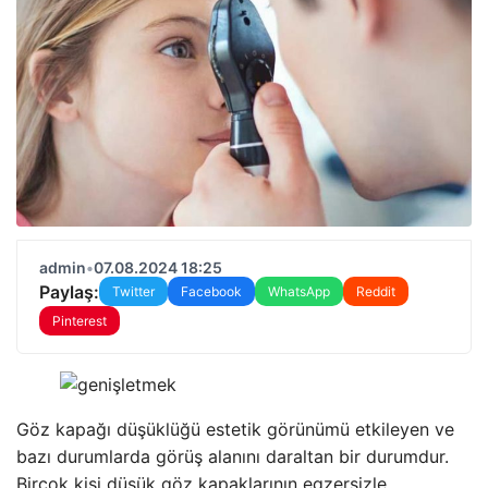
admin
•
07.08.2024 18:25
Paylaş:
Twitter
Facebook
WhatsApp
Reddit
Pinterest
Göz kapağı düşüklüğü estetik görünümü etkileyen ve
bazı durumlarda görüş alanını daraltan bir durumdur.
Birçok kişi düşük göz kapaklarının egzersizle