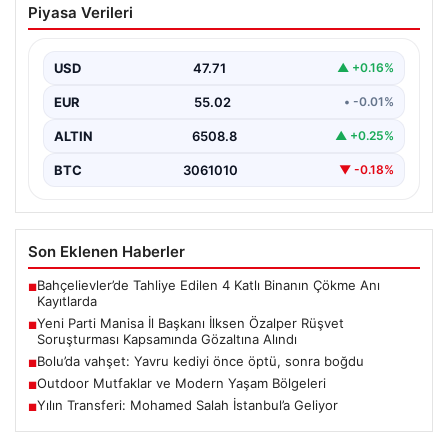
Piyasa Verileri
Özalper Rüşvet Soruşturması
Kapsamında Gözaltına Alındı
USD
47.71
▲ +0.16%
Manisa’da yürütülen önemli bir rüşvet soruşturmasında
dikkat çeken bir gelişme yaşandı. Yeni Parti Manisa…
EUR
55.02
• -0.01%
ALTIN
6508.8
▲ +0.25%
BTC
3061010
▼ -0.18%
Son Eklenen Haberler
Bahçelievler’de Tahliye Edilen 4 Katlı Binanın Çökme Anı
■
Kayıtlarda
Yeni Parti Manisa İl Başkanı İlksen Özalper Rüşvet
■
Soruşturması Kapsamında Gözaltına Alındı
Bolu’da vahşet: Yavru kediyi önce öptü, sonra boğdu
■
Outdoor Mutfaklar ve Modern Yaşam Bölgeleri
■
Yılın Transferi: Mohamed Salah İstanbul’a Geliyor
■