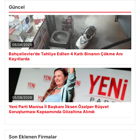
Güncel
06/08/2026
Bahçelievler’de Tahliye Edilen 4 Katlı Binanın Çökme Anı
Kayıtlarda
05/08/2026
Yeni Parti Manisa İl Başkanı İlksen Özalper Rüşvet
Soruşturması Kapsamında Gözaltına Alındı
Son Eklenen Firmalar