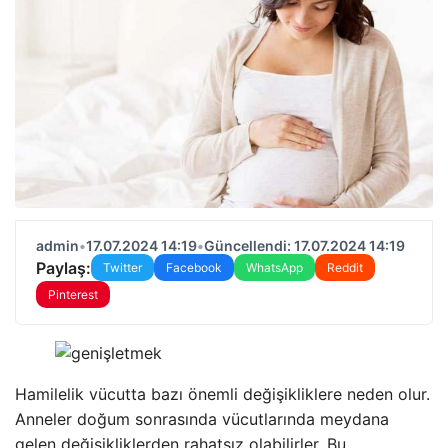
admin
•
17.07.2024 14:19
•
Güncellendi: 17.07.2024 14:19
Paylaş:
Twitter
Facebook
WhatsApp
Reddit
Pinterest
Hamilelik vücutta bazı önemli değişikliklere neden olur.
Anneler doğum sonrasında vücutlarında meydana
gelen değişikliklerden rahatsız olabilirler. Bu