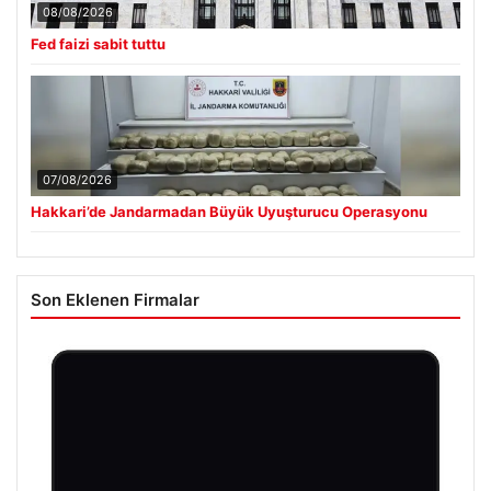
08/08/2026
Fed faizi sabit tuttu
07/08/2026
Hakkari’de Jandarmadan Büyük Uyuşturucu Operasyonu
Son Eklenen Firmalar