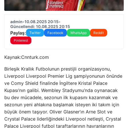
admin
•
10.08.2025 20:15
•
Güncellendi: 10.08.2025 20:15
Paylaş:
Twitter
Facebook
WhatsApp
Reddit
Pinterest
Kaynak:
Cnnturk.com
Birleşik Krallık Futbolunun prestijli organizasyonu,
Liverpool Liverpool Premier Lig şampiyonunun önünde
ve Comy Shield finalinde İngiltere Kristal Palace
Kupası’nın galibi. Wembley Stadyumu’nda oynanacak
bu dev mücadele, sezonun ilk kupasını kazanmak ve
sezonun yeni ahlakına başlamak isteyen iki takım için
büyük önem taşıyor. Oliver Glasner’ın Arne Slot ve
Crystal Palace liderliğindeki Liverpool netleşti, Crystal
Palace Liverpool futbol taraftarlarının hayranlarının