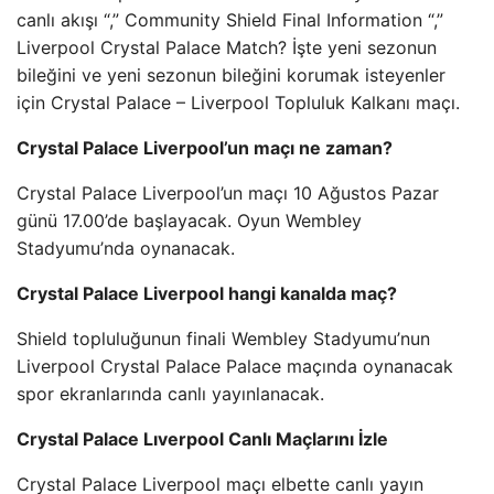
canlı akışı “,” Community Shield Final Information “,”
Liverpool Crystal Palace Match? İşte yeni sezonun
bileğini ve yeni sezonun bileğini korumak isteyenler
için Crystal Palace – Liverpool Topluluk Kalkanı maçı.
Crystal Palace Liverpool’un maçı ne zaman?
Crystal Palace Liverpool’un maçı 10 Ağustos Pazar
günü 17.00’de başlayacak. Oyun Wembley
Stadyumu’nda oynanacak.
Crystal Palace Liverpool hangi kanalda maç?
Shield topluluğunun finali Wembley Stadyumu’nun
Liverpool Crystal Palace Palace maçında oynanacak
spor ekranlarında canlı yayınlanacak.
Crystal Palace Lıverpool Canlı Maçlarını İzle
Crystal Palace Liverpool maçı elbette canlı yayın