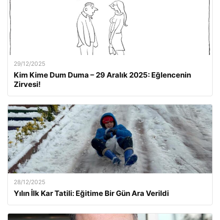
29/12/2025
Kim Kime Dum Duma – 29 Aralık 2025: Eğlencenin
Zirvesi!
28/12/2025
Yılın İlk Kar Tatili: Eğitime Bir Gün Ara Verildi