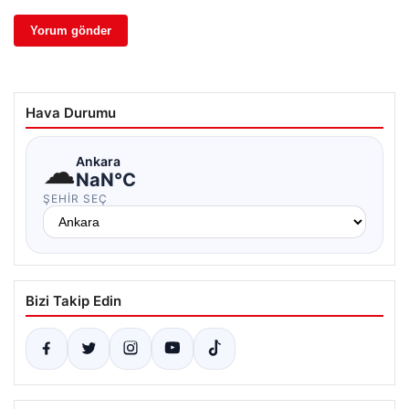
Hava Durumu
☁
Ankara
NaN°C
ŞEHIR SEÇ
Bizi Takip Edin