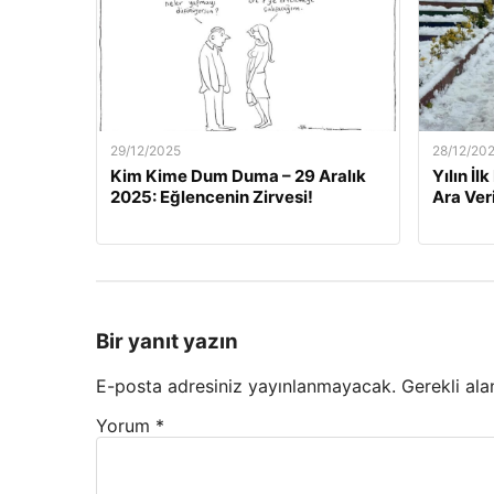
29/12/2025
28/12/20
Kim Kime Dum Duma – 29 Aralık
Yılın İl
2025: Eğlencenin Zirvesi!
Ara Veri
Bir yanıt yazın
E-posta adresiniz yayınlanmayacak.
Gerekli ala
Yorum
*