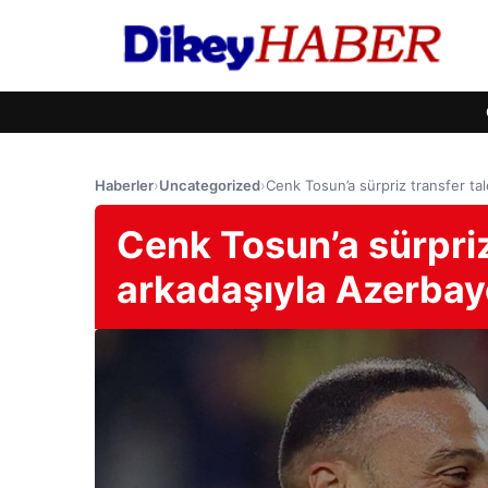
Haberler
›
Uncategorized
›
Cenk Tosun’a sürpriz transfer ta
Cenk Tosun’a sürpriz 
arkadaşıyla Azerbay