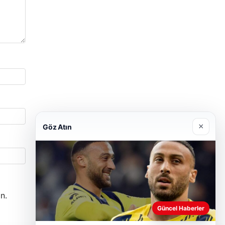
×
Göz Atın
n.
Güncel Haberler