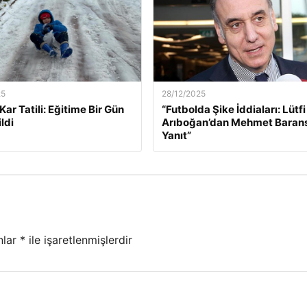
25
28/12/2025
k Kar Tatili: Eğitime Bir Gün
“Futbolda Şike İddiaları: Lütfi
ldi
Arıboğan’dan Mehmet Baran
Yanıt”
nlar
*
ile işaretlenmişlerdir