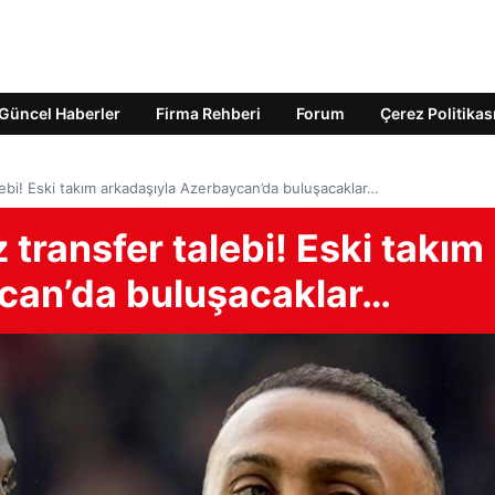
Güncel Haberler
Firma Rehberi
Forum
Çerez Politikas
lebi! Eski takım arkadaşıyla Azerbaycan’da buluşacaklar…
transfer talebi! Eski takım
can’da buluşacaklar…