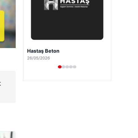
Prenses Night Club
29/04/2026
K