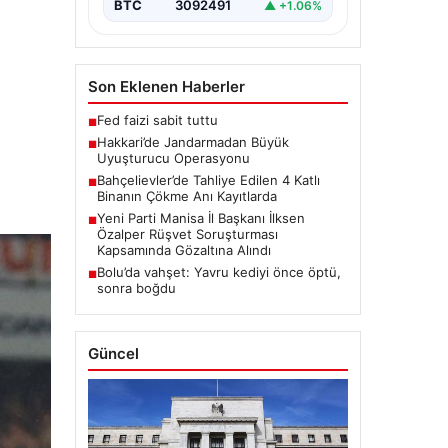
BTC
3092491
▲ +1.06%
Son Eklenen Haberler
Fed faizi sabit tuttu
■
Hakkari’de Jandarmadan Büyük
■
Uyuşturucu Operasyonu
Bahçelievler’de Tahliye Edilen 4 Katlı
■
Binanın Çökme Anı Kayıtlarda
Yeni Parti Manisa İl Başkanı İlksen
■
Özalper Rüşvet Soruşturması
Kapsamında Gözaltına Alındı
Bolu’da vahşet: Yavru kediyi önce öptü,
■
sonra boğdu
Güncel