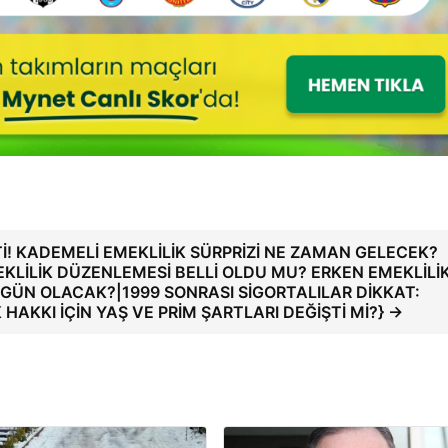
İ! KADEMELİ EMEKLİLİK SÜRPRİZİ NE ZAMAN GELECEK?
KLİLİK DÜZENLEMESİ BELLİ OLDU MU? ERKEN EMEKLİLİ
Ç GÜN OLACAK?|1999 SONRASI SİGORTALILAR DİKKAT:
HAKKI İÇİN YAŞ VE PRİM ŞARTLARI DEĞİŞTİ Mİ?} →