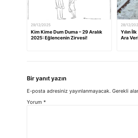
29/12/2025
28/12/20
Kim Kime Dum Duma – 29 Aralık
Yılın İl
2025: Eğlencenin Zirvesi!
Ara Veri
Bir yanıt yazın
E-posta adresiniz yayınlanmayacak.
Gerekli ala
Yorum
*