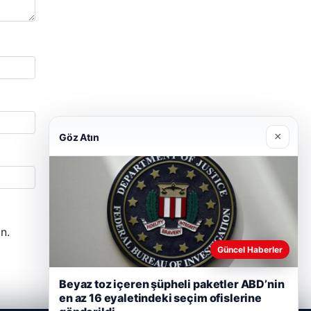
×
Göz Atın
n.
Güncel Haberler
Beyaz toz içeren şüpheli paketler ABD’nin
en az 16 eyaletindeki seçim ofislerine