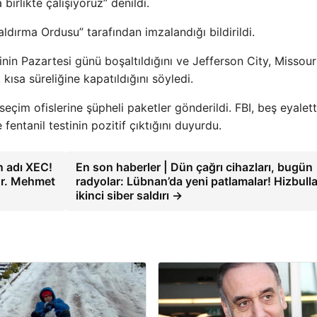
birlikte çalışıyoruz” denildi.
ldırma Ordusu” tarafından imzalandığı bildirildi.
inin Pazartesi günü boşaltıldığını ve Jefferson City, Missour
kısa süreliğine kapatıldığını söyledi.
eçim ofislerine şüpheli paketler gönderildi. FBI, beş eyalett
entanil testinin pozitif çıktığını duyurdu.
n adı XEC!
En son haberler | Dün çağrı cihazları, bugün
Dr. Mehmet
radyolar: Lübnan’da yeni patlamalar! Hizbulla
ikinci siber saldırı →