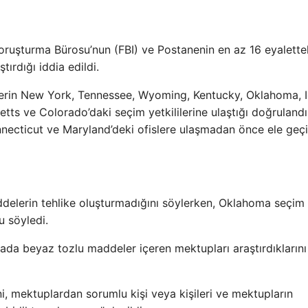
Soruşturma Bürosu’nun (FBI) ve Postanenin en az 16 eyalette
tırdığı iddia edildi.
tlerin New York, Tennessee, Wyoming, Kentucky, Oklahoma, 
ts ve Colorado’daki seçim yetkililerine ulaştığı doğrulandı
necticut ve Maryland’deki ofislere ulaşmadan önce ele geçir
addelerin tehlike oluşturmadığını söylerken, Oklahoma seçim
 söyledi.
mada beyaz tozlu maddeler içeren mektupları araştırdıklarını
, mektuplardan sorumlu kişi veya kişileri ve mektupların