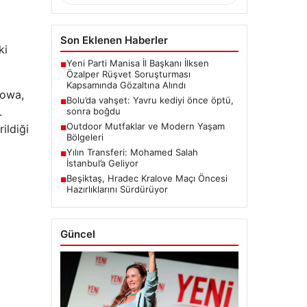
Son Eklenen Haberler
ki
Yeni Parti Manisa İl Başkanı İlksen
■
Özalper Rüşvet Soruşturması
Kapsamında Gözaltına Alındı
Iowa,
Bolu’da vahşet: Yavru kediyi önce öptü,
■
.
sonra boğdu
Outdoor Mutfaklar ve Modern Yaşam
ildiği
■
Bölgeleri
Yılın Transferi: Mohamed Salah
■
İstanbul’a Geliyor
Beşiktaş, Hradec Kralove Maçı Öncesi
■
Hazırlıklarını Sürdürüyor
Güncel