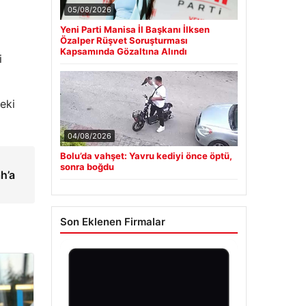
05/08/2026
Yeni Parti Manisa İl Başkanı İlksen
Özalper Rüşvet Soruşturması
Kapsamında Gözaltına Alındı
i
eki
04/08/2026
Bolu’da vahşet: Yavru kediyi önce öptü,
sonra boğdu
h’a
Son Eklenen Firmalar