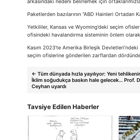
arkasındaki nedeni belirlemek için ortaklarımızla 
Paketlerden bazılarının “ABD Hainleri Ortadan Ka
Yetkililer, Kansas ve Wyoming’deki seçim ofisler
ofisindeki havalandırma sisteminin önlem olarak 
Kasım 2023’te Amerika Birleşik Devletleri’ndeki s
seçim ofislerine gönderilen zarflardan dördünde f
← Tüm dünyada hızla yayılıyor: Yeni tehlikeni
İklim soğudukça baskın hale gelecek… Prof. 
Ceyhan uyardı
Tavsiye Edilen Haberler