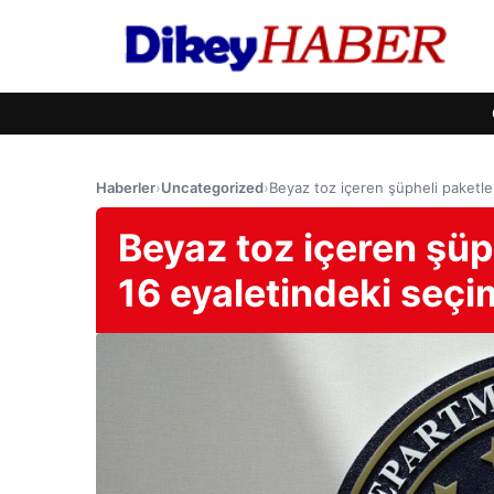
Haberler
›
Uncategorized
›
Beyaz toz içeren şüpheli paketler
Beyaz toz içeren şüp
16 eyaletindeki seçim