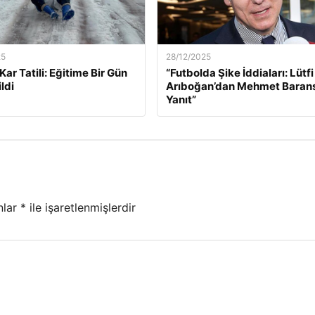
25
28/12/2025
k Kar Tatili: Eğitime Bir Gün
“Futbolda Şike İddiaları: Lütfi
ldi
Arıboğan’dan Mehmet Baran
Yanıt”
nlar
*
ile işaretlenmişlerdir