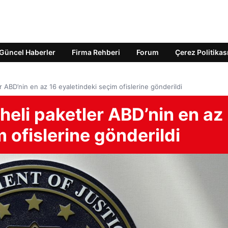
Güncel Haberler
Firma Rehberi
Forum
Çerez Politikas
 ABD’nin en az 16 eyaletindeki seçim ofislerine gönderildi
heli paketler ABD’nin en az
 ofislerine gönderildi