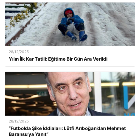
28/12/2025
Yılın İlk Kar Tatili: Eğitime Bir Gün Ara Verildi
28/12/2025
“Futbolda Şike İddiaları: Lütfi Arıboğan’dan Mehmet
Baransu’ya Yanıt”