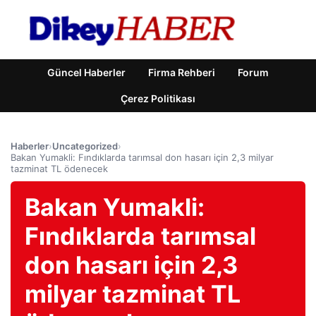
Güncel Haberler
Firma Rehberi
Forum
Çerez Politikası
Haberler
›
Uncategorized
›
Bakan Yumakli: Fındıklarda tarımsal don hasarı için 2,3 milyar
tazminat TL ödenecek
Bakan Yumakli:
Fındıklarda tarımsal
don hasarı için 2,3
milyar tazminat TL