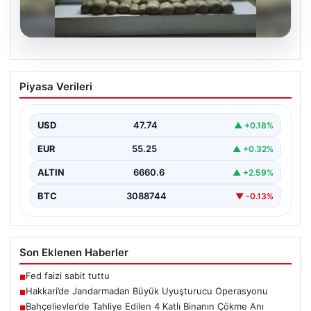
07.08.2026
Hakkari’de Jandarmadan Büyük
Piyasa Verileri
Uyuşturucu Operasyonu
Hakkari ilinde jandarma ekipleri tarafından
gerçekleştirilen başarılı bir operasyonda, yüklü miktarda
USD
47.74
▲ +0.18%
esrar ele geçirildi.…
EUR
55.25
▲ +0.32%
ALTIN
6660.6
▲ +2.59%
BTC
3088744
▼ -0.13%
Son Eklenen Haberler
Fed faizi sabit tuttu
■
Hakkari’de Jandarmadan Büyük Uyuşturucu Operasyonu
■
Bahçelievler’de Tahliye Edilen 4 Katlı Binanın Çökme Anı
■