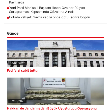
Kayıtlarda
Yeni Parti Manisa İl Başkanı İlksen Özalper Rüşvet
■
Soruşturması Kapsamında Gözaltına Alındı
Bolu’da vahşet: Yavru kediyi önce öptü, sonra boğdu
■
Güncel
08/08/2026
Fed faizi sabit tuttu
07/08/2026
Hakkari’de Jandarmadan Büyük Uyuşturucu Operasyonu