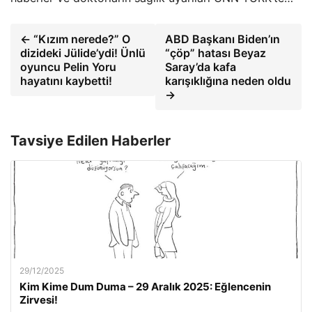
← “Kızım nerede?” O
ABD Başkanı Biden’ın
dizideki Jülide’ydi! Ünlü
“çöp” hatası Beyaz
oyuncu Pelin Yoru
Saray’da kafa
hayatını kaybetti!
karışıklığına neden oldu
→
Tavsiye Edilen Haberler
29/12/2025
Kim Kime Dum Duma – 29 Aralık 2025: Eğlencenin
Zirvesi!