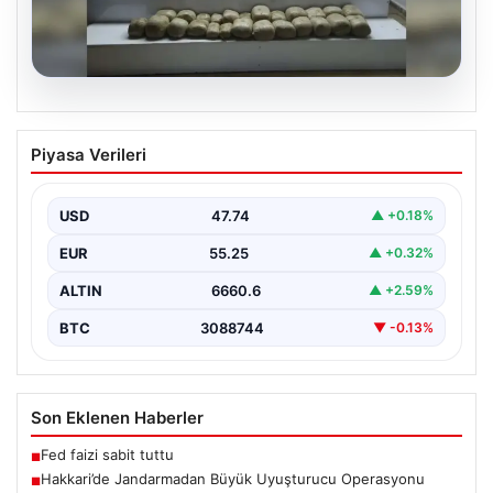
07.08.2026
Hakkari’de Jandarmadan Büyük
Piyasa Verileri
Uyuşturucu Operasyonu
Hakkari ilinde jandarma ekipleri tarafından
gerçekleştirilen başarılı bir operasyonda, yüklü miktarda
USD
47.74
▲ +0.18%
esrar ele geçirildi.…
EUR
55.25
▲ +0.32%
ALTIN
6660.6
▲ +2.59%
BTC
3088744
▼ -0.13%
Son Eklenen Haberler
Fed faizi sabit tuttu
■
Hakkari’de Jandarmadan Büyük Uyuşturucu Operasyonu
■