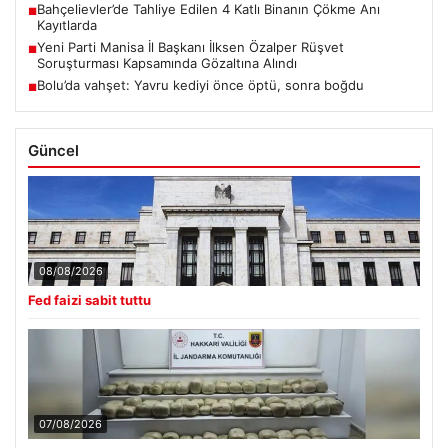
Bahçelievler’de Tahliye Edilen 4 Katlı Binanın Çökme Anı
■
Kayıtlarda
Yeni Parti Manisa İl Başkanı İlksen Özalper Rüşvet
■
Soruşturması Kapsamında Gözaltına Alındı
Bolu’da vahşet: Yavru kediyi önce öptü, sonra boğdu
■
Güncel
08/08/2026
Fed faizi sabit tuttu
07/08/2026