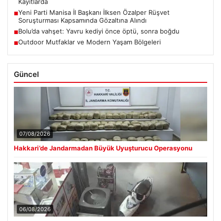
Kayıtlarda
Yeni Parti Manisa İl Başkanı İlksen Özalper Rüşvet
■
Soruşturması Kapsamında Gözaltına Alındı
Bolu’da vahşet: Yavru kediyi önce öptü, sonra boğdu
■
Outdoor Mutfaklar ve Modern Yaşam Bölgeleri
■
Güncel
07/08/2026
Hakkari’de Jandarmadan Büyük Uyuşturucu Operasyonu
06/08/2026