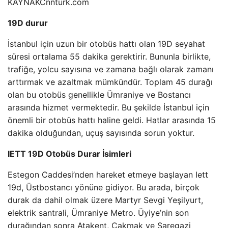
KAYNAK
Cnnturk.com
19D durur
İstanbul için uzun bir otobüs hattı olan 19D seyahat
süresi ortalama 55 dakika gerektirir. Bununla birlikte,
trafiğe, yolcu sayısına ve zamana bağlı olarak zamanı
arttırmak ve azaltmak mümkündür. Toplam 45 durağı
olan bu otobüs genellikle Ümraniye ve Bostancı
arasında hizmet vermektedir. Bu şekilde İstanbul için
önemli bir otobüs hattı haline geldi. Hatlar arasında 15
dakika olduğundan, uçuş sayısında sorun yoktur.
IETT 19D Otobüs Durar İsimleri
Estegon Caddesi’nden hareket etmeye başlayan Iett
19d, Üstbostancı yönüne gidiyor. Bu arada, birçok
durak da dahil olmak üzere Martyr Sevgi Yeşilyurt,
elektrik santrali, Ümraniye Metro. Üyiye’nin son
durağından sonra Atakent, Çakmak ve Saregazi