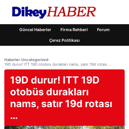
Güncel Haberler
Firma Rehberi
Forum
Çerez Politikası
Haberler
›
Uncategorized
›
19D durur! ITT 19D otobüs durakları nams, satır 19d rotası …
19D durur! ITT 19D
otobüs durakları
nams, satır 19d rotası
…