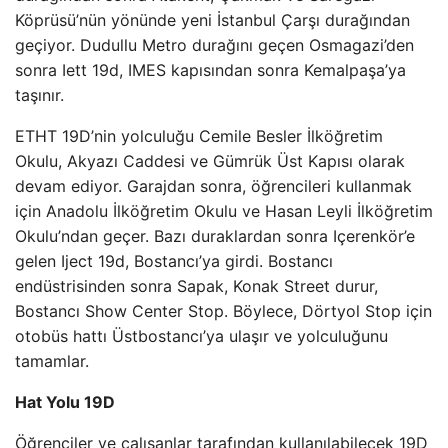
Köprüsü’nün yönünde yeni İstanbul Çarşı durağından
geçiyor. Dudullu Metro durağını geçen Osmagazi’den
sonra Iett 19d, IMES kapısından sonra Kemalpaşa’ya
taşınır.
ETHT 19D’nin yolculuğu Cemile Besler İlköğretim
Okulu, Akyazı Caddesi ve Gümrük Üst Kapısı olarak
devam ediyor. Garajdan sonra, öğrencileri kullanmak
için Anadolu İlköğretim Okulu ve Hasan Leyli İlköğretim
Okulu’ndan geçer. Bazı duraklardan sonra Içerenkör’e
gelen Iject 19d, Bostancı’ya girdi. Bostancı
endüstrisinden sonra Sapak, Konak Street durur,
Bostancı Show Center Stop. Böylece, Dörtyol Stop için
otobüs hattı Üstbostancı’ya ulaşır ve yolculuğunu
tamamlar.
Hat Yolu 19D
Öğrenciler ve çalışanlar tarafından kullanılabilecek 19D