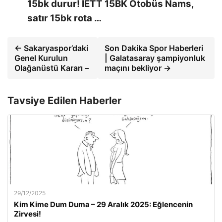
15bk durur! IETT 15BK Otobüs Nams,
satır 15bk rota …
← Sakaryaspor’daki
Son Dakika Spor Haberleri
Genel Kurulun
| Galatasaray şampiyonluk
Olağanüstü Kararı –
maçını bekliyor →
Tavsiye Edilen Haberler
29/12/2025
Kim Kime Dum Duma – 29 Aralık 2025: Eğlencenin
Zirvesi!