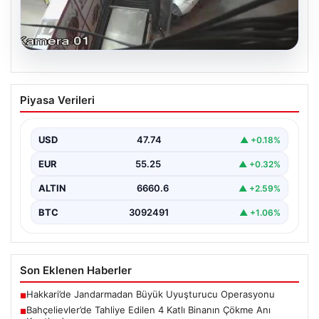
06.08.2026
Bahçelievler’de Tahliye Edilen 4 Katlı
Piyasa Verileri
Binanın Çökme Anı Kayıtlarda
İstanbul’un Bahçelievler ilçesinde, kolonlarından gelen
endişe verici sesler sonrası gece saatlerinde tahliye
USD
47.74
▲ +0.18%
edilen dört…
EUR
55.25
▲ +0.32%
ALTIN
6660.6
▲ +2.59%
BTC
3092491
▲ +1.06%
Son Eklenen Haberler
Hakkari’de Jandarmadan Büyük Uyuşturucu Operasyonu
■
Bahçelievler’de Tahliye Edilen 4 Katlı Binanın Çökme Anı
■