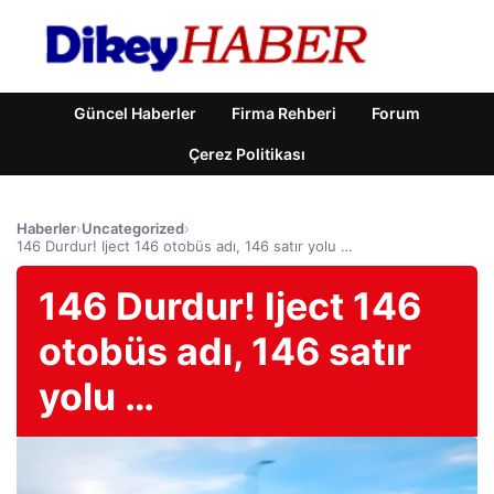
Güncel Haberler
Firma Rehberi
Forum
Çerez Politikası
Haberler
›
Uncategorized
›
146 Durdur! Iject 146 otobüs adı, 146 satır yolu …
146 Durdur! Iject 146
otobüs adı, 146 satır
yolu …