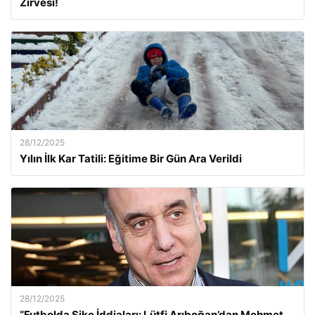
Zirvesi!
28/12/2025
Yılın İlk Kar Tatili: Eğitime Bir Gün Ara Verildi
28/12/2025
“Futbolda Şike İddiaları: Lütfi Arıboğan’dan Mehmet