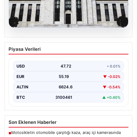
08.08.2026
Fed faizi sabit tuttu
Piyasa Verileri
USD
47.72
• 0.01%
EUR
55.19
▼ -0.02%
ALTIN
6624.6
▼ -0.54%
BTC
3100461
▲ +0.40%
Son Eklenen Haberler
Motosikletin otomobile çarptığı kaza, araç içi kamerasında
■