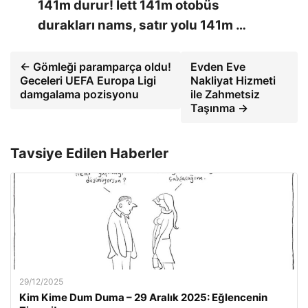
141m durur! İett 141m otobüs
durakları nams, satır yolu 141m …
← Gömleği paramparça oldu!
Evden Eve
Geceleri UEFA Europa Ligi
Nakliyat Hizmeti
damgalama pozisyonu
ile Zahmetsiz
Taşınma →
Tavsiye Edilen Haberler
29/12/2025
Kim Kime Dum Duma – 29 Aralık 2025: Eğlencenin