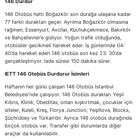
146 Durdur
146 Otobüs hattı Boğazkör son durağa ulaşana kadar
77 farklı duraktan geçer. Ayrılma Boğazkör olmasına
rağmen, Essenyurt, Avcilar, Küchukçekmece, Bakırkör
ve Bahçelievler’e gidiyor. Yoğun trafik olduğunda,
otobüsler gecikmeli hareket eder. İş günlerinde 04:
40’da hareket eden 146 otobüs son kez 23: 30’da
gerçekleştiriyor. İade süresi 150 dakika sürer.
IETT 146 Otobüs Durdurur İsimleri
Haftanın her günü çalışan 146 Otobüs İstanbul
Belediyesi’nde çalışıyor. 146 Otobüs durakları Yeşil
Kıbrıs, Klinik, Obeditas, onları kışkırtmak, çocuklar için
siteler, Kuleli, Kreş, Florya Junction, Yeşillova, Blocks,
Şüchrübey ve Türkan’dır. Ayrıca 146 otobüs durağında
birçok otobüs var. Transfer gibi durumlarda diğer
araçlar da kullanılabilir.