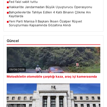
Fed faizi sabit tuttu
■
Hakkari’de Jandarmadan Büyük Uyuşturucu Operasyonu
■
Bahçelievler’de Tahliye Edilen 4 Katlı Binanın Çökme Anı
■
Kayıtlarda
Yeni Parti Manisa İl Başkanı İlksen Özalper Rüşvet
■
Soruşturması Kapsamında Gözaltına Alındı
Güncel
09/08/2026
Motosikletin otomobile çarptığı kaza, araç içi kamerasında
08/08/2026