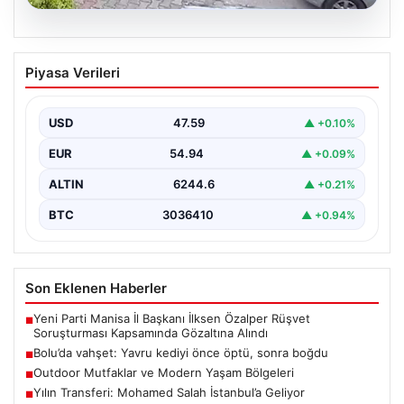
04.08.2026
Bolu’da vahşet: Yavru kediyi önce öptü,
Piyasa Verileri
sonra boğdu
{ “title”: “Bolu’da Vahşet: Yavru Kediyi Önce Sevdi,
Ardından Telef Etti”, “content”: “ Bolu’nun…
USD
47.59
▲ +0.10%
EUR
54.94
▲ +0.09%
ALTIN
6244.6
▲ +0.21%
BTC
3036410
▲ +0.94%
Son Eklenen Haberler
Yeni Parti Manisa İl Başkanı İlksen Özalper Rüşvet
■
Soruşturması Kapsamında Gözaltına Alındı
Bolu’da vahşet: Yavru kediyi önce öptü, sonra boğdu
■
Outdoor Mutfaklar ve Modern Yaşam Bölgeleri
■
Yılın Transferi: Mohamed Salah İstanbul’a Geliyor
■