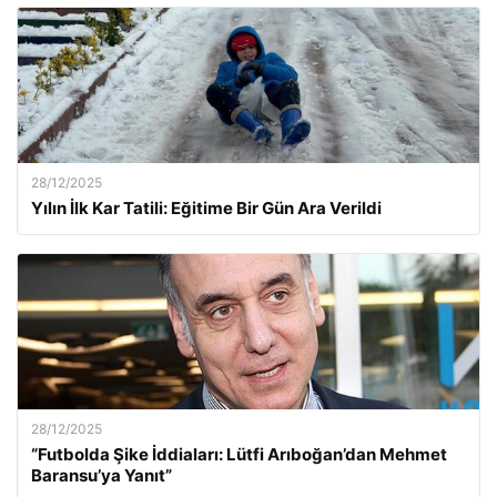
28/12/2025
Yılın İlk Kar Tatili: Eğitime Bir Gün Ara Verildi
28/12/2025
“Futbolda Şike İddiaları: Lütfi Arıboğan’dan Mehmet
Baransu’ya Yanıt”