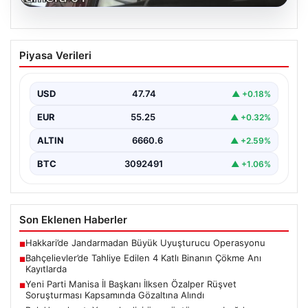
06.08.2026
Bahçelievler’de Tahliye Edilen 4 Katlı
Piyasa Verileri
Binanın Çökme Anı Kayıtlarda
İstanbul’un Bahçelievler ilçesinde, kolonlarından gelen
endişe verici sesler sonrası gece saatlerinde tahliye
USD
47.74
▲ +0.18%
edilen dört…
EUR
55.25
▲ +0.32%
ALTIN
6660.6
▲ +2.59%
BTC
3092491
▲ +1.06%
Son Eklenen Haberler
Hakkari’de Jandarmadan Büyük Uyuşturucu Operasyonu
■
Bahçelievler’de Tahliye Edilen 4 Katlı Binanın Çökme Anı
■
Kayıtlarda
Yeni Parti Manisa İl Başkanı İlksen Özalper Rüşvet
■
Soruşturması Kapsamında Gözaltına Alındı