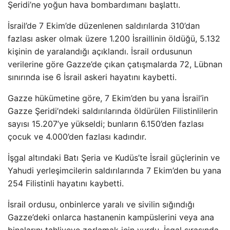
Şeridi’ne yoğun hava bombardımanı başlattı.
İsrail’de 7 Ekim’de düzenlenen saldırılarda 310’dan
fazlası asker olmak üzere 1.200 İsraillinin öldüğü, 5.132
kişinin de yaralandığı açıklandı. İsrail ordusunun
verilerine göre Gazze’de çıkan çatışmalarda 72, Lübnan
sınırında ise 6 İsrail askeri hayatını kaybetti.
Gazze hükümetine göre, 7 Ekim’den bu yana İsrail’in
Gazze Şeridi’ndeki saldırılarında öldürülen Filistinlilerin
sayısı 15.207’ye yükseldi; bunların 6.150’den fazlası
çocuk ve 4.000’den fazlası kadındır.
İşgal altındaki Batı Şeria ve Kudüs’te İsrail güçlerinin ve
Yahudi yerleşimcilerin saldırılarında 7 Ekim’den bu yana
254 Filistinli hayatını kaybetti.
İsrail ordusu, onbinlerce yaralı ve sivilin sığındığı
Gazze’deki onlarca hastanenin kampüslerini veya ana
binalarını tahliyeye zorlamak için vurdu. İşgal sırasında