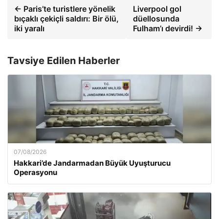
← Paris’te turistlere yönelik
Liverpool gol
bıçaklı çekiçli saldırı: Bir ölü,
düellosunda
iki yaralı
Fulham’ı devirdi! →
Tavsiye Edilen Haberler
07/08/2026
Hakkari’de Jandarmadan Büyük Uyuşturucu
Operasyonu