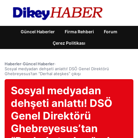
Güncel Haberler
Firma Rehberi
Forum
Çerez Politikası
Haberler
›
Güncel Haberler
›
Sosyal medyadan dehşeti anlattı! DSÖ Genel Direktörü
Ghebreyesus’tan “Derhal ateşkes” çıkışı
Sosyal medyadan
dehşeti anlattı! DSÖ
Genel Direktörü
Ghebreyesus’tan