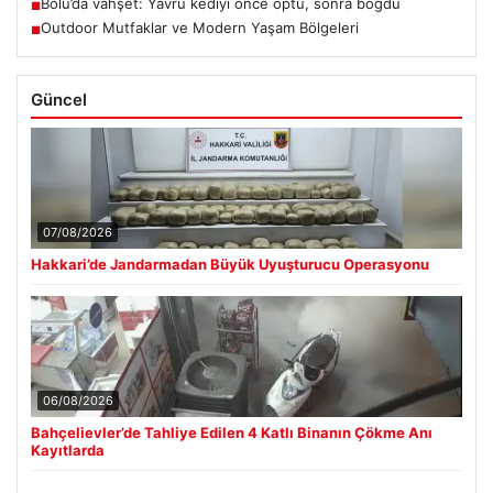
Bolu’da vahşet: Yavru kediyi önce öptü, sonra boğdu
■
Outdoor Mutfaklar ve Modern Yaşam Bölgeleri
■
Güncel
07/08/2026
Hakkari’de Jandarmadan Büyük Uyuşturucu Operasyonu
06/08/2026
Bahçelievler’de Tahliye Edilen 4 Katlı Binanın Çökme Anı
Kayıtlarda