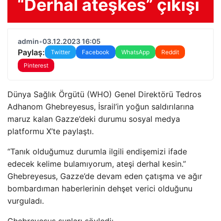
“Derhal ateşkes” çıkışı
admin
•
03.12.2023 16:05
Paylaş:
Twitter
Facebook
WhatsApp
Reddit
Pinterest
Dünya Sağlık Örgütü (WHO) Genel Direktörü Tedros
Adhanom Ghebreyesus, İsrail’in yoğun saldırılarına
maruz kalan Gazze’deki durumu sosyal medya
platformu X’te paylaştı.
“Tanık olduğumuz durumla ilgili endişemizi ifade
edecek kelime bulamıyorum, ateşi derhal kesin.”
Ghebreyesus, Gazze’de devam eden çatışma ve ağır
bombardıman haberlerinin dehşet verici olduğunu
vurguladı.