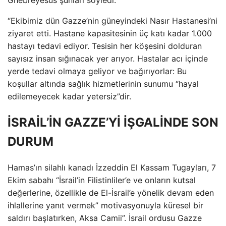
Ghebreyesus şunları söyledi:
“Ekibimiz dün Gazze’nin güneyindeki Nasır Hastanesi’ni
ziyaret etti. Hastane kapasitesinin üç katı kadar 1.000
hastayı tedavi ediyor. Tesisin her köşesini dolduran
sayısız insan sığınacak yer arıyor. Hastalar acı içinde
yerde tedavi olmaya geliyor ve bağırıyorlar: Bu
koşullar altında sağlık hizmetlerinin sunumu “hayal
edilemeyecek kadar yetersiz”dir.
İSRAİL’İN GAZZE’Yİ İŞGALİNDE SON
DURUM
Hamas’ın silahlı kanadı İzzeddin El Kassam Tugayları, 7
Ekim sabahı “İsrail’in Filistinliler’e ve onların kutsal
değerlerine, özellikle de El-İsrail’e yönelik devam eden
ihlallerine yanıt vermek” motivasyonuyla küresel bir
saldırı başlatırken, Aksa Camii”. İsrail ordusu Gazze