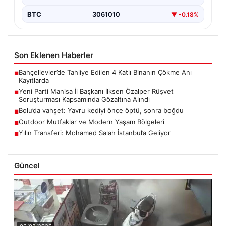
BTC
3061010
▼ -0.18%
Son Eklenen Haberler
Bahçelievler’de Tahliye Edilen 4 Katlı Binanın Çökme Anı
■
Kayıtlarda
Yeni Parti Manisa İl Başkanı İlksen Özalper Rüşvet
■
Soruşturması Kapsamında Gözaltına Alındı
Bolu’da vahşet: Yavru kediyi önce öptü, sonra boğdu
■
Outdoor Mutfaklar ve Modern Yaşam Bölgeleri
■
Yılın Transferi: Mohamed Salah İstanbul’a Geliyor
■
Güncel