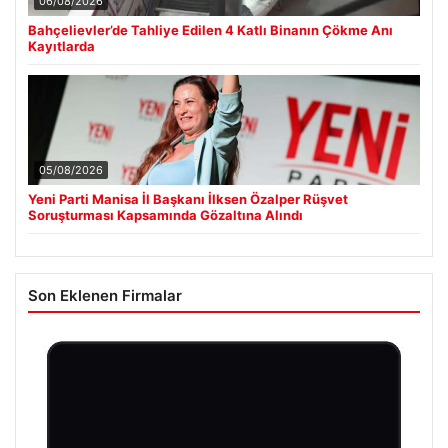
06/08/2026
Bahçelievler’de Tahliye Edilen 4 Katlı Binanın Çökme Anı
Kayıtlarda
05/08/2026
Yeni Parti Manisa İl Başkanı İlksen Özalper Rüşvet
Soruşturması Kapsamında Gözaltına Alındı
Son Eklenen Firmalar