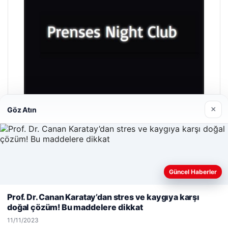
×
Göz Atın
Prenses Night Club
29/04/2026
Güncel Haberler
Web sitemizi nasıl kullandığınızı daha iyi anlayabilmek,
deneyiminizi kişiselleştirmek ve geliştirmek amacıyla çerezler
Prof. Dr. Canan Karatay’dan stres ve kaygıya karşı
kullanıyoruz.
Çerez Politikamız
doğal çözüm! Bu maddelere dikkat
Reddet
Kabul Et
11/11/2023