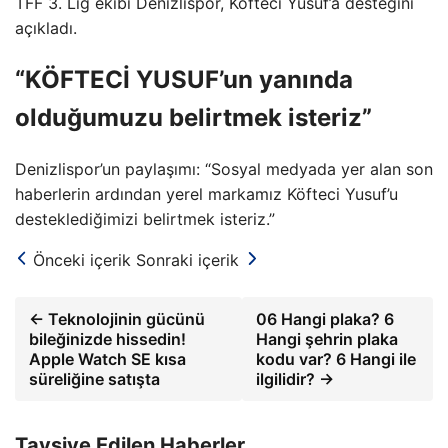
TFF 3. Lig ekibi Denizlispor, Köfteci Yusuf’a desteğini
açıkladı.
“KÖFTECİ YUSUF’un yanında
olduğumuzu belirtmek isteriz”
Denizlispor’un paylaşımı: “Sosyal medyada yer alan son
haberlerin ardından yerel markamız Köfteci Yusuf’u
desteklediğimizi belirtmek isteriz.”
Önceki içerik
Sonraki içerik
← Teknolojinin gücünü
06 Hangi plaka? 6
bileğinizde hissedin!
Hangi şehrin plaka
Apple Watch SE kısa
kodu var? 6 Hangi ile
süreliğine satışta
ilgilidir? →
Tavsiye Edilen Haberler