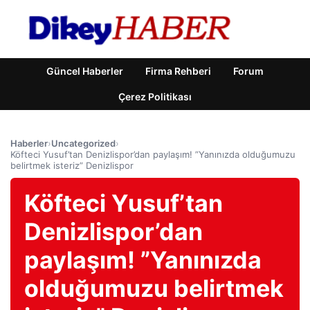
Güncel Haberler
Firma Rehberi
Forum
Çerez Politikası
Haberler
›
Uncategorized
›
Köfteci Yusuf’tan Denizlispor’dan paylaşım! ”Yanınızda olduğumuzu
belirtmek isteriz” Denizlispor
Köfteci Yusuf’tan
Denizlispor’dan
paylaşım! ”Yanınızda
olduğumuzu belirtmek