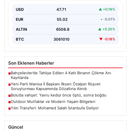
Kapsamında Gözaltına Alındı
USD
47.71
▲ +0.16%
Manisa’da yürütülen önemli bir rüşvet soruşturmasında
dikkat çeken bir gelişme yaşandı. Yeni Parti Manisa…
EUR
55.02
• -0.01%
ALTIN
6508.8
▲ +0.25%
BTC
3061010
▼ -0.18%
Son Eklenen Haberler
Bahçelievler’de Tahliye Edilen 4 Katlı Binanın Çökme Anı
■
Kayıtlarda
Yeni Parti Manisa İl Başkanı İlksen Özalper Rüşvet
■
Soruşturması Kapsamında Gözaltına Alındı
Bolu’da vahşet: Yavru kediyi önce öptü, sonra boğdu
■
Outdoor Mutfaklar ve Modern Yaşam Bölgeleri
■
Yılın Transferi: Mohamed Salah İstanbul’a Geliyor
■
Güncel