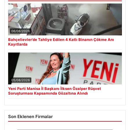
06/08/2026
Bahçelievler’de Tahliye Edilen 4 Katlı Binanın Çökme Anı
Kayıtlarda
05/08/2026
Yeni Parti Manisa İl Başkanı İlksen Özalper Rüşvet
Soruşturması Kapsamında Gözaltına Alındı
Son Eklenen Firmalar