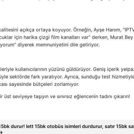
 kalitesini açıkça ortaya koyuyor. Örneğin, Ayşe Hanım, “IPT
Çocuklar için harika çizgi film kanalları var” derken, Murat Bey
liyorum” diyerek memnuniyetini dile getiriyor.
leriyle kullanıcılarının yüzünü güldürüyor. Geniş içerik yelpa
züyle sektörde fark yaratıyor. Ayrıca, sunduğu test hizmetiyl
ikası sayesinde bütçeleri zorlamıyor.
r üst seviyeye taşıyın ve sınırsız eğlencenin tadını çıkarın!
15bk durur! Iett 15bk otobüs isimleri durdurur, satır 15bk sa
→