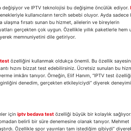
a değişiyor ve IPTV teknolojisi bu değişime öncülük ediyor.
nekleriyle kullanıcıların tercih sebebi oluyor. Ayda sadece 
a ulaşma fırsatı sunan bu hizmet, ailelerin ve bireylerin
yatları gerçekten çok uygun. Özellikle yıllık paketlerle hem
iyerek memnuniyetini dile getiriyor.
 test
özelliğini kullanmak oldukça önemli. Bu özellik sayesi
antı hızını bizzat test edebilirsiniz. Ücretsiz sunulan bu hiz
e verme imkânı tanıyor. Örneğin, Elif Hanım, “IPTV test özelliğ
ginliğini denedim, gerçekten etkileyiciydi” diyerek deneyimi
ler için
iptv bedava test
özelliği büyük bir kolaylık sağlıyor
yapmadan belirli bir süre denemesine olanak tanıyor. Mehmet 
tırdı. Özellikle spor yayınları tam istediğim gibiydi” diyere