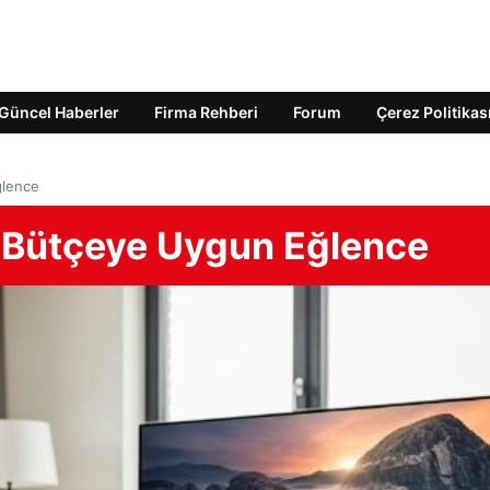
Güncel Haberler
Firma Rehberi
Forum
Çerez Politikas
ğlence
er Bütçeye Uygun Eğlence