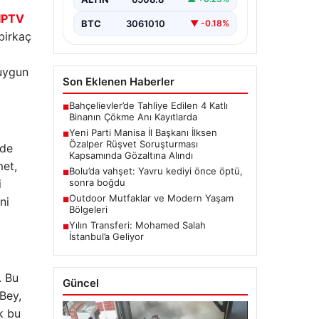
çeken bir gelişme yaşandı. Yeni
IPTV
Parti Manisa…
BTC
3061010
▼ -0.18%
birkaç
 uygun
Son Eklenen Haberler
Bahçelievler’de Tahliye Edilen 4 Katlı
■
Binanın Çökme Anı Kayıtlarda
Yeni Parti Manisa İl Başkanı İlksen
■
Özalper Rüşvet Soruşturması
nde
Kapsamında Gözaltına Alındı
met,
Bolu’da vahşet: Yavru kediyi önce öptü,
■
sonra boğdu
i
Outdoor Mutfaklar ve Modern Yaşam
ni
■
Bölgeleri
Yılın Transferi: Mohamed Salah
■
İstanbul’a Geliyor
. Bu
Güncel
Bey,
k bu