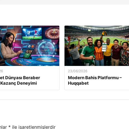
26
23/06/2026
et Dünyası Beraber
Modern Bahis Platformu –
 Kazanç Deneyimi
Huqqabet
nlar
*
ile işaretlenmişlerdir