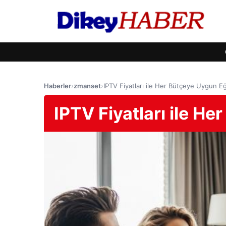
Haberler
›
zmanset
›
IPTV Fiyatları ile Her Bütçeye Uygun E
IPTV Fiyatları ile H