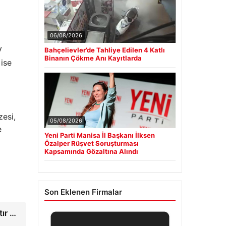
06/08/2026
V
Bahçelievler’de Tahliye Edilen 4 Katlı
Binanın Çökme Anı Kayıtlarda
 ise
zesi,
05/08/2026
e
Yeni Parti Manisa İl Başkanı İlksen
Özalper Rüşvet Soruşturması
Kapsamında Gözaltına Alındı
Son Eklenen Firmalar
tır …