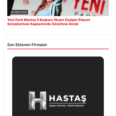
05/08/2026
Yeni Parti Manisa İl Başkanı İlksen Özalper Rüşvet
Soruşturması Kapsamında Gözaltına Alındı
Son Eklenen Firmalar