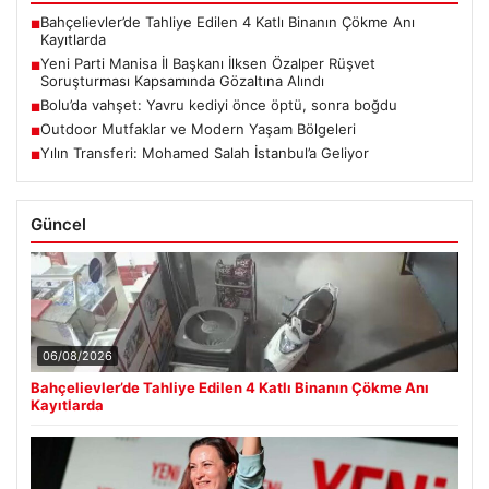
Bahçelievler’de Tahliye Edilen 4 Katlı Binanın Çökme Anı
■
Kayıtlarda
Yeni Parti Manisa İl Başkanı İlksen Özalper Rüşvet
■
Soruşturması Kapsamında Gözaltına Alındı
Bolu’da vahşet: Yavru kediyi önce öptü, sonra boğdu
■
Outdoor Mutfaklar ve Modern Yaşam Bölgeleri
■
Yılın Transferi: Mohamed Salah İstanbul’a Geliyor
■
Güncel
06/08/2026
Bahçelievler’de Tahliye Edilen 4 Katlı Binanın Çökme Anı
Kayıtlarda